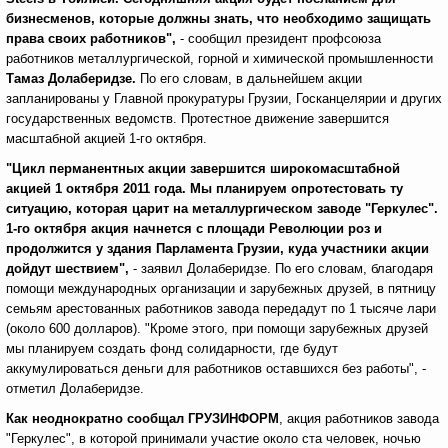
бизнесменов, которые должны знать, что необходимо защищать
права своих работников",
- сообщил президент профсоюза
работников металлургической, горной и химической промышленности
Тамаз Долаберидзе.
По его словам, в дальнейшем акции
запланированы у Главной прокуратуры Грузии, Госканцелярии и других
государственных ведомств. Протестное движение завершится
масштабной акцией 1-го октября.
"Цикл перманентных акции завершится широкомасштабной
акцией 1 октября 2011 года. Мы планируем опротестовать ту
ситуацию, которая царит на металлургическом заводе "Геркулес".
1-го октября акция начнется с площади Революции роз и
продолжится у здания Парламента Грузии, куда участники акции
дойдут шествием",
- заявил Долаберидзе. По его словам, благодаря
помощи международных организации и зарубежных друзей, в пятницу
семьям арестованных работников завода передадут по 1 тысяче лари
(около 600 долларов). "Кроме этого, при помощи зарубежных друзей
мы планируем создать фонд солидарности, где будут
аккумулироваться деньги для работников оставшихся без работы", -
отметил Долаберидзе.
Как неоднократно сообщал ГРУЗИНФОРМ
, акция работников завода
"Геркулес", в которой принимали участие около ста человек, ночью