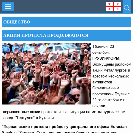
Toggle
navigation
ОБЩЕСТВО
АКЦИИ ПРОТЕСТА ПРОДОЛЖАЮТСЯ
Тбилиси, 23
сентября,
ГРУЗИНФОРМ.
Возмущены разгоном
акции металлургов и
арестом нескольких
активистов
Объединенные
профсоюзы Грузии с
22-го сентября с.г.
начали
перманентные акции протеста из-за ситуации на металлургическом
заводе "Геркулес" в Кутаиси.
"Первая акция протеста пройдет у центрального офиса Eurasian
Steels
в Тбилиси. Сегодняшняя акция будет посланием для