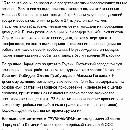
15-го сентября была разогнана представителями правоохранительных
органов. Работники завода, принадлежащего индийской компании
Eurasian Steels, в течение трех дней требовали улучшения условий
труда и восстановления на работе 17-ть уволенных коллег.
Параллельно забастовке, четыре человека голодали на протяжении
двух дней. В ночь разогнана акции были задержаны 40-к активистов.
Спустя несколько часов их освободили, но как утверждают в
профсоюзах, их заставили подписать заявление о возвращении на
работу и отказе от своих требований. По утверждению оппозиции,
после вышеуказанных событий с завода были уволены 30 рабочих.
По данным Народного защитника Грузии, Кутаисский городской суд
приговорил троих работников металлургического завода "Геркулес"
Ираклия Иобидзе, Эмило Гумбуридзе
и
Малхаза Гогиава
к 10-
дневному административному заключению. Они были задержаны на
основе 45-й статьи (незаконное приобретение, хранение не с целью
продажи, применение без назначения врача малого количества
наркотических веществ) и 173-й статьи (неповиновение просьбе или
законному требованию работников правоохранительных органов)
Кодекса административных правонарушений.
Напоминаем читателям ГРУЗИНФОРМ:
металлургический завод
"Геркулес" в Кутаиси был построен индийской компанией ООО