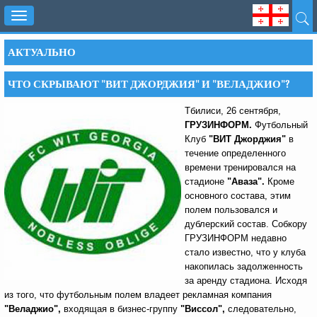
Toggle
navigation
АКТУАЛЬНО
ЧТО СКРЫВАЮТ "ВИТ ДЖОРДЖИЯ" И "ВЕЛАДЖИО"?
Тбилиси, 26 сентября,
ГРУЗИНФОРМ.
Футбольный
Клуб
"ВИТ Джорджия"
в
течение определенного
времени тренировался на
стадионе
"Аваза".
Кроме
основного состава, этим
полем пользовался и
дублерский состав. Собкору
ГРУЗИНФОРМ недавно
стало известно, что у клуба
накопилась задолженность
за аренду стадиона. Исходя
из того, что футбольным полем владеет рекламная компания
"Веладжио",
входящая в бизнес-группу
"Виссол",
следовательно,