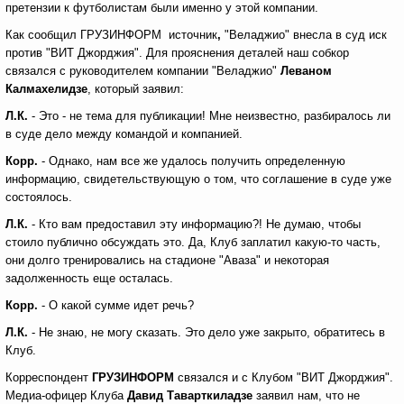
претензии к футболистам были именно у этой компании.
Как сообщил ГРУЗИНФОРМ источник
,
"Веладжио" внесла в суд иск
против "ВИТ Джорджия". Для прояснения деталей наш собкор
связался с руководителем компании "Веладжио"
Леваном
Калмахелидзе
, который заявил:
Л.К.
- Это - не тема для публикации! Мне неизвестно, разбиралось ли
в суде дело между командой и компанией.
Корр.
- Однако, нам все же удалось получить определенную
информацию, свидетельствующую о том, что соглашение в суде уже
состоялось.
Л.К.
- Кто вам предоставил эту информацию?! Не думаю, чтобы
стоило публично обсуждать это. Да, Клуб заплатил какую-то часть,
они долго тренировались на стадионе "Аваза" и некоторая
задолженность еще осталась.
Корр.
- О какой сумме идет речь?
Л.К.
- Не знаю, не могу сказать. Это дело уже закрыто, обратитесь в
Клуб.
Корреспондент
ГРУЗИНФОРМ
связался и с Клубом "ВИТ Джорджия".
Медиа-офицер Клуба
Давид Таварткиладзе
заявил нам, что не