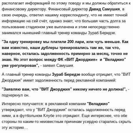
располагает информацией по этому поводу и мы должны обратиться к
финансовому директору. Финансовый директор
Давид Самушия
, в
свою очередь, ответил нашему корреспонденту, что не имеет точной
информацию на сей счёт, однако знает, что большая часть долга за
пользование стадионом уже выплачена и этим непосредственно
занимался нынешний главный тренер команды Зураб Беридзе.
"За одну тренировку мы платили 200 лари, или чуть меньше. Как
вам известно, наши дублеры тренировались там же, так что,
наверное, осталась задолженность примерно за месяц, точно не
знаю. Но этот вопрос между ФК «ВИТ Джорджия» и "Веладжио"
уже урегулирован",
- заявил Самушия.
А главный тренер команды
Зураб Беридзе
вообще отрицает, что "ВИТ
Джорджия" имеет задолженность перед рекламной компанией:
"Заявляю вам, что "ВИТ Джорджия" никому ничего не должна!",
-
подчеркнул он.
Интересно получается: в рекламной компании
"Веладжио"
утверждают, что у "ВИТ Джорджия" осталась задолженность перед
ними, а в футбольном Клубе это отрицают. Еще интереснее, что обе
стороны по каким-то неизвестным причинам усердно старались скрыть
эту историю…