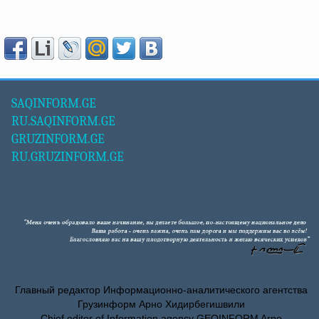
SAQINFORM.GE
RU.SAQINFORM.GE
GRUZINFORM.GE
RU.GRUZINFORM.GE
Главный редактор Информационно-аналитического агентства
Грузинформ Арно Хидирбегишвили
Chief editor of Information agency GEOINFORM Arno