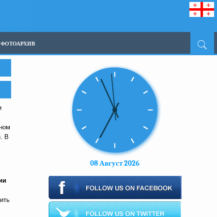
ФОТОАРХИВ
и
еном
. В
08 Август 2026
ии
ить