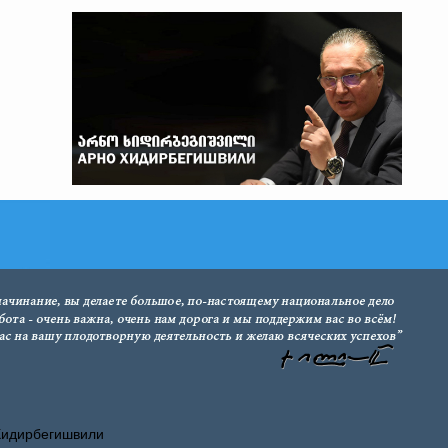
Хидирбегишвили