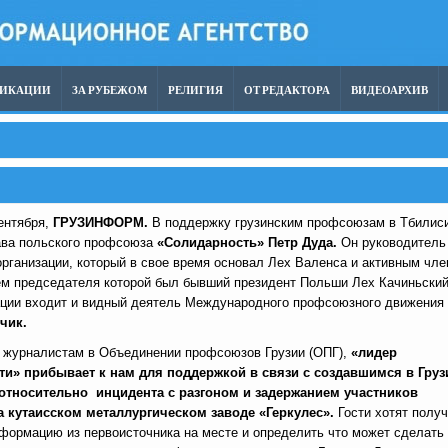
ЛИКАЦИИ
ЗА РУБЕЖОМ
РЕЛИГИЯ
ОТ РЕДАКТОРА
ВИДЕОАРХИВ
ентября,
ГРУЗИНФОРМ.
В поддержку грузинским профсоюзам в Тбилис
ава польского профсоюза
«Солидарность» Петр Дуда.
Он руководитель
организации, который в свое время основал Лех Валенса и активным чл
ем председателя которой был бывший президент Польши Лех Качиньский
ации входит и видный деятель Международного профсоюзного движения
чик.
 журналистам в Объединении профсоюзов Грузии (ОПГ),
«лидер
и» прибывает к нам для поддержкой в связи с создавшимся в Груз
относительно инцидента с разгоном и задержанием участников
а кутаисском металлургическом заводе «Геркулес».
Гости хотят получ
формацию из первоисточника на месте и определить что может сделать