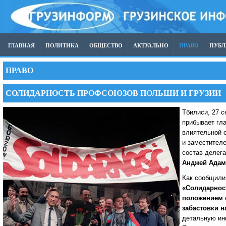
ГЛАВНАЯ
ПОЛИТИКА
ОБЩЕСТВО
АКТУАЛЬНО
ПРАВО
ПУБ
ПРАВО
СОЛИДАРНОСТЬ ПРОФСОЮЗОВ ПОЛЬШИ И ГРУЗИИ
Тбилиси, 27 с
прибывает гл
влиятельной 
и заместител
состав делег
Анджей Адам
Как сообщили
«Солидарност
положением 
забастовки н
детальную ин