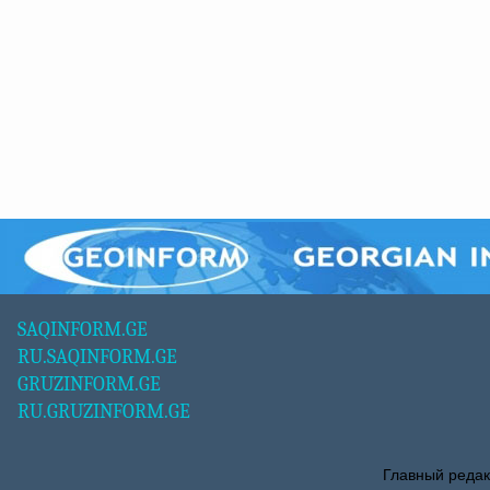
SAQINFORM.GE
RU.SAQINFORM.GE
GRUZINFORM.GE
RU.GRUZINFORM.GE
Главный редак