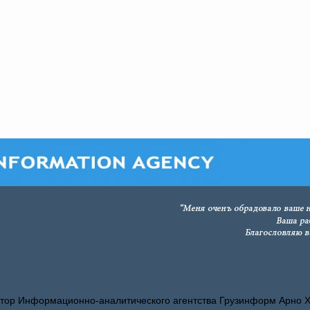
тор Информационно-аналитического агентства Грузинформ Арно 