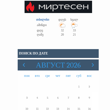
თბილისი
დღეს
ხვალ
ამინდი
დღე
32
33
ღამე
20
21
ПОИСК ПО ДАТЕ
АВГУСТ 2026
пон
вто
сре
чет
пят
суб
вос
1
2
3
4
5
6
7
8
9
10
11
12
13
14
15
16