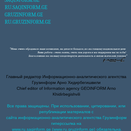
SAQINFORM.GE
RU.SAQINFORM.GE
GRUZINFORM.GE
RU.GRUZINFORM.GE
Главный редактор Информационно-аналитического агентства
Грузинформ Арно Хидирбегишвили
Chief editor of Information agency GEOINFORM Arno
Khidirbegishvili
Все права защищены. При использовании, цитировании, или
републикации материалов с
сайта информационно-аналитического агентства Грузинформ
гиперссылка на
www.ru.saqinform.ge (www.ru.gruzinform.ge) обязательна.