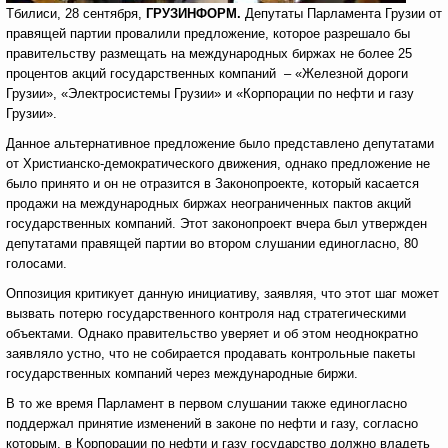
Тбилиси, 28 сентября,
ГРУЗИНФОРМ.
Депутаты Парламента Грузии от
правящей партии провалили предложение, которое разрешало бы
правительству размещать на международных биржах не более 25
процентов акций государственных компаний – «Железной дороги
Грузии», «Электросистемы Грузии» и «Корпорации по нефти и газу
Грузии».
Данное альтернативное предложение было представлено депутатами
от Христианско-демократического движения, однако предложение не
было принято и он не отразится в Законопроекте, который касается
продажи на международных биржах неограниченных пактов акций
государственных компаний. Этот законопроект вчера был утвержден
депутатами правящей партии во втором слушании единогласно, 80
голосами.
Оппозиция критикует данную инициативу, заявляя, что этот шаг может
вызвать потерю государственного контроля над стратегическими
объектами. Однако правительство уверяет и об этом неоднократно
заявляло устно, что не собирается продавать контрольные пакеты
государственных компаний через международные биржи.
В то же время Парламент в первом слушании также единогласно
поддержал принятие изменений в законе по нефти и газу, согласно
которым, в Корпорации по нефти и газу государство должно владеть