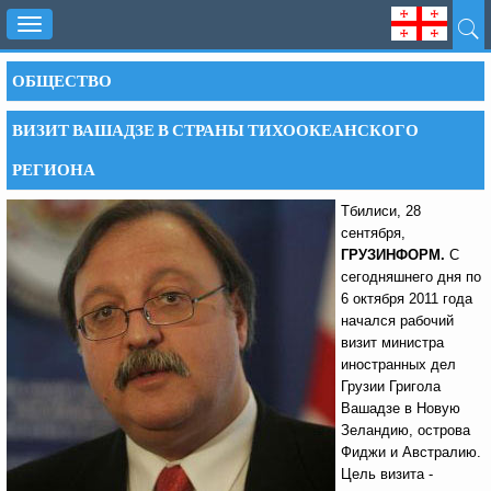
Toggle
navigation
ОБЩЕСТВО
ВИЗИТ ВАШАДЗЕ В СТРАНЫ ТИХООКЕАНСКОГО
РЕГИОНА
Тбилиси, 28
сентября,
ГРУЗИНФОРМ.
С
сегодняшнего дня по
6 октября 2011 года
начался рабочий
визит министра
иностранных дел
Грузии Григола
Вашадзе в Новую
Зеландию, острова
Фиджи и Австралию.
Цель визита -