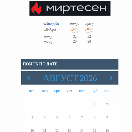
თბილისი
დღეს
ხვალ
ამინდი
დღე
32
32
ღამე
20
20
ПОИСК ПО ДАТЕ
АВГУСТ 2026
пон
вто
сре
чет
пят
суб
вос
1
2
3
4
5
6
7
8
9
10
11
12
13
14
15
16