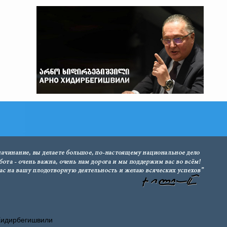
Хидирбегишвили