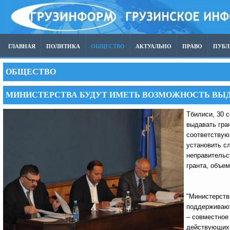
ГЛАВНАЯ
ПОЛИТИКА
ОБЩЕСТВО
АКТУАЛЬНО
ПРАВО
ПУБ
ОБЩЕСТВО
МИНИСТЕРСТВА БУДУТ ИМЕТЬ ВОЗМОЖНОСТЬ ВЫД
Тбилиси, 30 
выдавать гра
соответствую
установить с
неправительс
гранта, объе
"Министерств
поддерживают
– совместное
действующих 