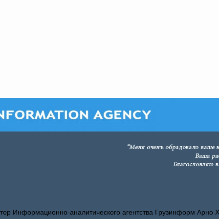
тор Информационно-аналитического агентства Грузинформ Арно 