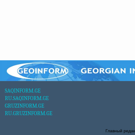
SAQINFORM.GE
RU.SAQINFORM.GE
GRUZINFORM.GE
RU.GRUZINFORM.GE
Главный редак