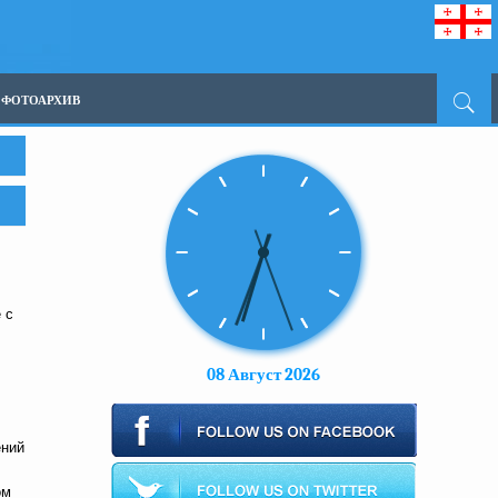
ФОТОАРХИВ
 с
08 Август 2026
ений
ом