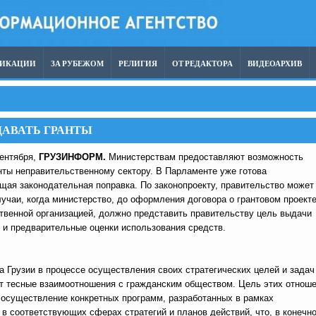
ЛИКАЦИИ
ЗА РУБЕЖОМ
РЕЛИГИЯ
ОТ РЕДАКТОРА
ВИДЕОАРХИВ
АВАТЬ ГРАНТЫ
сентября,
ГРУЗИНФОРМ.
Министерствам предоставляют возможность
нты неправительственному сектору. В Парламенте уже готова
щая законодательная поправка. По законопроекту, правительство может
лучаи, когда министерство, до оформления договора о грантовом проекте
твенной организацией, должно представить правительству цель выдачи
м и предварительные оценки использования средств.
а Грузии в процессе осуществления своих стратегических целей и задач
 тесные взаимоотношения с гражданским обществом. Цель этих отнош
 осуществление конкретных программ, разработанных в рамках
в соответствующих сферах стратегий и планов действий, что, в конечн