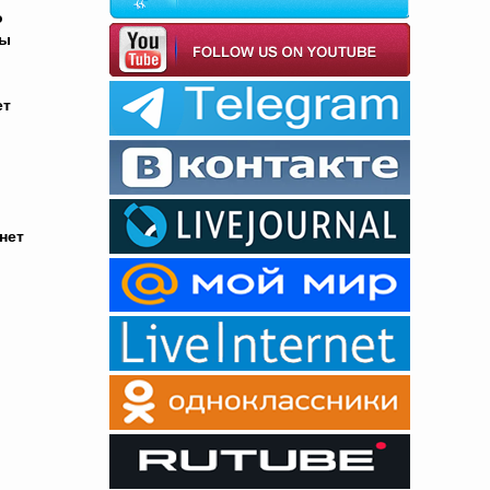
о
бы
ет
нет