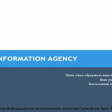
тор Информационно-аналитического агентства Грузинформ Арно 