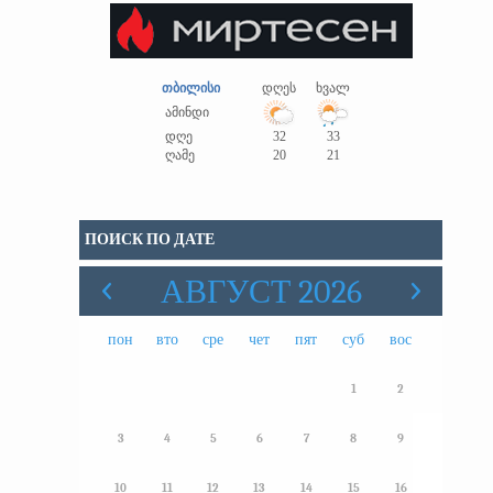
თბილისი
დღეს
ხვალ
ამინდი
დღე
32
33
ღამე
20
21
ПОИСК ПО ДАТЕ
АВГУСТ 2026
пон
вто
сре
чет
пят
суб
вос
1
2
3
4
5
6
7
8
9
10
11
12
13
14
15
16