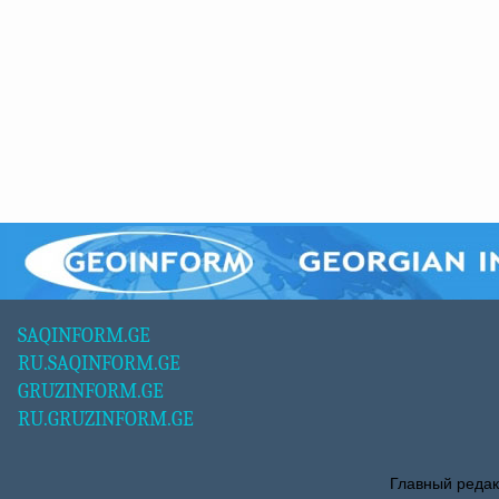
SAQINFORM.GE
RU.SAQINFORM.GE
GRUZINFORM.GE
RU.GRUZINFORM.GE
Главный редак