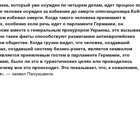
ека, который уже осужден по четырем делам, идет процесс п
ле человек осужден за избиение до смерти оппозиционера Ко
ом избежал смерти. Когда такого человека принимают в
, особенно если речь идет о парламенте Германии, он
ложе вместе с генеральным прокурором Украины, это вызыва
нно такие факты способствуют разжиганию антиевропейских
ом обществе. Когда грузин видит, что человек, создавший
ах, создавший систему бизнес-рэкета, является символом
 является приемлемым гостем в парламенте Германии, это
 знаю, было ли это в туристических целях или проводились
ему все это происходит. Это показывает, что, к сожалению, 
м
», — заявил Папуашвили.