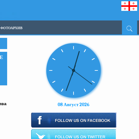
ФОТОАРХИВ
Е
лва
08 Август 2026