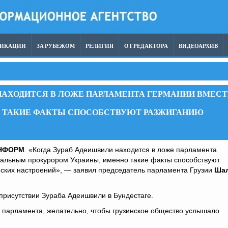
ЛИКАЦИИ
ЗА РУБЕЖОМ
РЕЛИГИЯ
ОТ РЕДАКТОРА
ВИДЕОАРХИВ
НАХОДИТСЯ В ЛОЖЕ ПАРЛАМЕНТА ГЕРМАНИИ ВМЕСТ
О ТАКИЕ ФАКТЫ СПОСОБСТВУЮТ РАЗЖИГАНИЮ
НФОРМ
. «Когда Зураб Адеишвили находится в ложе парламента
ральным прокурором Украины, именно такие факты способствуют
ских настроений», — заявил председатель парламента Грузии
Ша
присутствии Зураба Адеишвили в Бундестаге.
 парламента, желательно, чтобы грузинское общество услышало