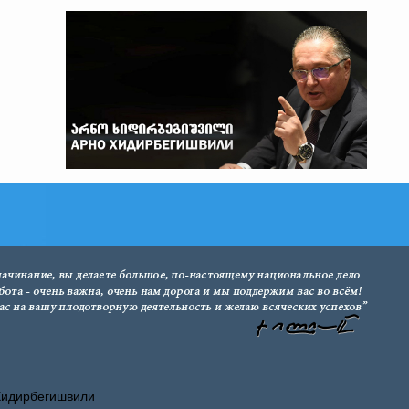
Хидирбегишвили