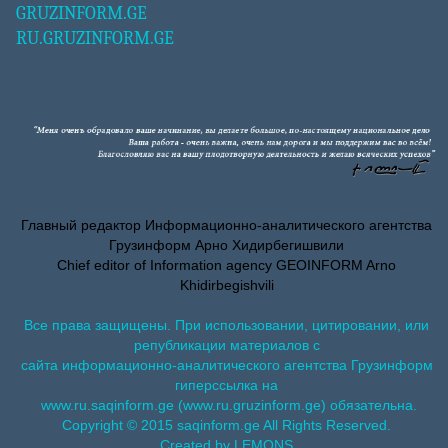
GRUZINFORM.GE
RU.GRUZINFORM.GE
Главный редактор Информационно-аналитического агентства
Грузинформ Арно Хидирбегишвили
Chief editor of Information agency GEOINFORM Arno
Khidirbegishvili
Все права защищены. При использовании, цитировании, или
републикации материалов с
сайта информационно-аналитического агентства Грузинформ
гиперссылка на
www.ru.saqinform.ge (www.ru.gruzinform.ge) обязательна.
Copyright © 2015 saqinform.ge All Rights Reserved.
Created by LEMONS