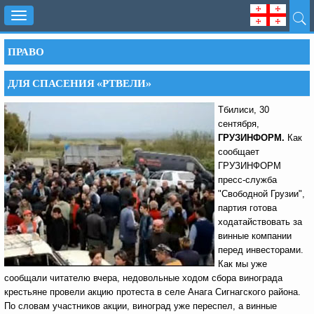
Toggle
navigation
ПРАВО
ДЛЯ СПАСЕНИЯ «РТВЕЛИ»
Тбилиси, 30
сентября,
ГРУЗИНФОРМ.
Как
сообщает
ГРУЗИНФОРМ
пресс-служба
"Свободной Грузии",
партия готова
ходатайствовать за
винные компании
перед инвесторами.
Как мы уже
сообщали читателю вчера, недовольные ходом сбора винограда
крестьяне провели акцию протеста в селе Анага Сигнагского района.
По словам участников акции, виноград уже переспел, а винные