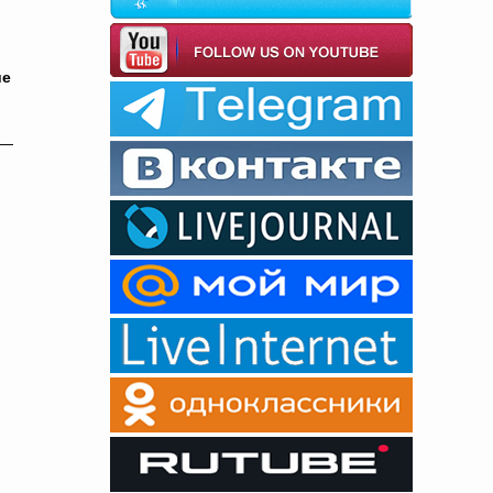
ие
 —