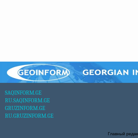
SAQINFORM.GE
RU.SAQINFORM.GE
GRUZINFORM.GE
RU.GRUZINFORM.GE
Главный редак