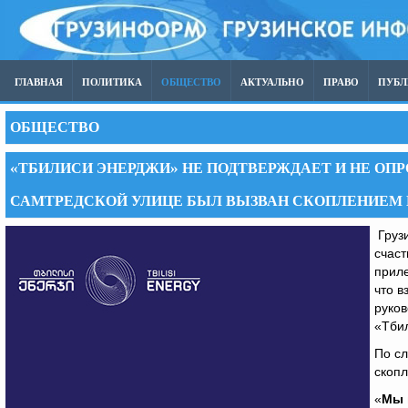
ГЛАВНАЯ
ПОЛИТИКА
ОБЩЕСТВО
АКТУАЛЬНО
ПРАВО
ПУБ
ОБЩЕСТВО
«ТБИЛИСИ ЭНЕРДЖИ» НЕ ПОДТВЕРЖДАЕТ И НЕ ОПР
САМТРЕДСКОЙ УЛИЦЕ БЫЛ ВЫЗВАН СКОПЛЕНИЕМ 
Грузи
счаст
приле
что в
руков
«Тби
По сл
скопл
«
Мы 