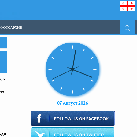
ФОТОАРХИВ
, к
ия,
07 Август 2026
одя