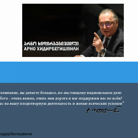
Хидирбегишвили