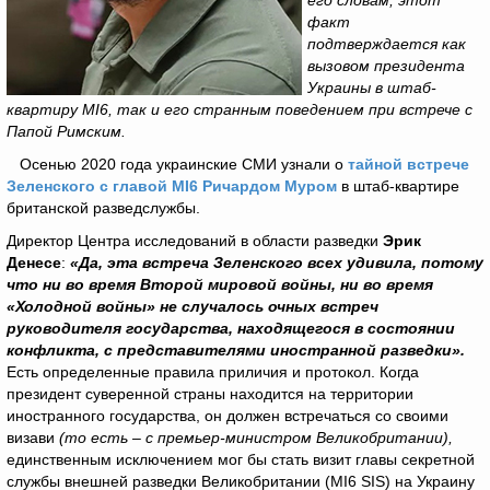
его словам, этот
факт
подтверждается как
вызовом президента
Украины в штаб-
квартиру MI6, так и его странным поведением при встрече с
Папой Римским.
Осенью 2020 года украинские СМИ узнали о
тайной встрече
Зеленского с главой MI6 Ричардом Муром
в штаб-квартире
британской разведслужбы.
Директор Центра исследований в области разведки
Эрик
Денесе
:
«Да, эта встреча Зеленского всех удивила, потому
что ни во время Второй мировой войны, ни во время
«Холодной войны» не случалось очных встреч
руководителя государства, находящегося в состоянии
конфликта, с представителями иностранной разведки».
Есть определенные правила приличия и протокол. Когда
президент суверенной страны находится на территории
иностранного государства, он должен встречаться со своими
визави
(то есть – с премьер-министром Великобритании),
единственным исключением мог бы стать визит главы секретной
службы внешней разведки Великобритании (MI6 SIS) на Украину