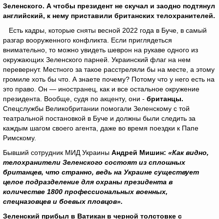
Зеленского. А чтобы президент не скучал и заодно подтянул
английский, к нему приставили британских телохранителей.
Есть кадры, которые сняты весной 2022 года в Буче, в самый
разгар вооруженного конфликта. Если приглядеться
внимательно, то можно увидеть шеврон на рукаве одного из
окружающих Зеленского парней. Украинский флаг на нем
перевернут. Местного за такое расстреляли бы на месте, а этому
громиле хоть бы что. А знаете почему? Потому что у него есть на
это право. Он — иностранец, как и все остальное окружение
президента. Вообще, судя по акценту, они -
британцы.
Спецслужбы Великобритании помогали Зеленскому с той
театральной постановкой в Буче и должны были следить за
каждым шагом своего агента, даже во время поездки к Папе
Римскому.
Бывший сотрудник МИД Украины
Андрей Мишин:
«Как видно,
телохранители Зеленского состоят из сплошных
британцев, что странно, ведь на Украине существует
целое подразделение для охраны президента в
количестве 1800 профессиональных военных,
спецназовцев и боевых пловцов».
Зеленский прибыл в Ватикан в черной толстовке с