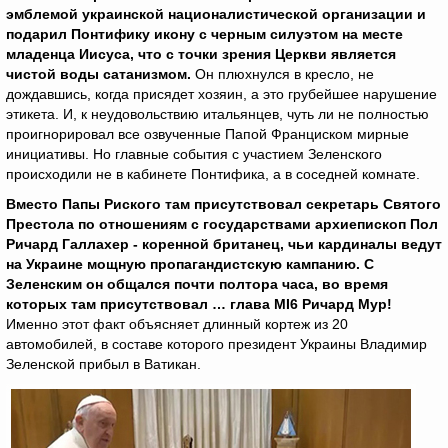
эмблемой украинской националистической организации и
подарил Понтифику икону с черным силуэтом на месте
младенца Иисуса, что с точки зрения Церкви является
чистой воды сатанизмом.
Он плюхнулся в кресло, не
дождавшись, когда присядет хозяин, а это грубейшее нарушение
этикета. И, к неудовольствию итальянцев, чуть ли не полностью
проигнорировал все озвученные Папой Франциском мирные
инициативы. Но главные события с участием Зеленского
происходили не в кабинете Понтифика, а в соседней комнате.
Вместо Папы Риского там присутствовал секретарь Святого
Престола по отношениям с государствами архиепископ Пол
Ричард Галлахер - коренной британец, чьи кардиналы ведут
на Украине мощную пропагандистскую кампанию. С
Зеленским он общался почти полтора часа, во время
которых там присутствовал … глава МI6 Ричард Мур!
Именно этот факт объясняет длинный кортеж из 20
автомобилей, в составе которого президент Украины Владимир
Зеленской прибыл в Ватикан.