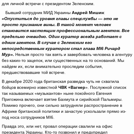
для личной встречи с президентом Зеленским.
Бывший сотрудник МИД Украины
Андрей Мишин
:
«Опуститься до уровня главы спецслужбы — это не
просто признание вины. В такой момент человек
становится настоящим профессиональным агентом. Все
предельно очевидно. Один куратор всегда работает с
одним агентом. В случае с Зеленским его
непосредственным куратором стал глава MI6 Ричард
Мур».
Нельзя просто так взять и завербовать человека в агентуру
без каких-то зацепок, или существенных на то оснований. Мы
найдем их, если внимательно проследим события,
предшествовавшие той встрече.
В декабре 2020 года британская разведка чуть не схватила
бойцов всемирно известной
ЧВК «Вагнер
». Послужной список
так называемых «музыкантов» ныне покойного Евгения
Пригожина включает взятие Бахмута и сирийской Пальмиры.
Помимо прочего, они сильно затрудняли распространение в
Африке британской политики и зачастую ускользали прямо из-
под носа сотрудников МI6.
Правда это, или нет, провал операции свалили на офис
президента Украины. Кто-то позвонил и предупредил