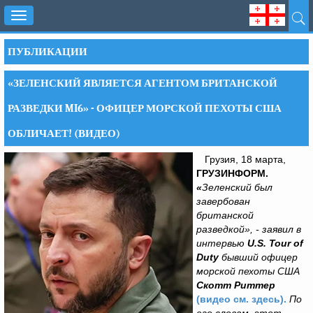
Toggle
navigation
ПУБЛИКАЦИИ
«ЗЕЛЕНСКИЙ ЯВЛЯЕТСЯ АГЕНТОМ БРИТАНСКОЙ
РАЗВЕДКИ MI6» - ОФИЦЕР МОРСКОЙ ПЕХОТЫ США
ОБЛИЧАЕТ! (ВИДЕО)
Грузия, 18 марта,
ГРУЗИНФОРМ.
«
Зеленский был
завербован
британской
разведкой», - заявил в
интервью
U.S. Tour of
Duty
бывший офицер
морской пехоты США
Скотт Риттер
(видео см. здесь).
По