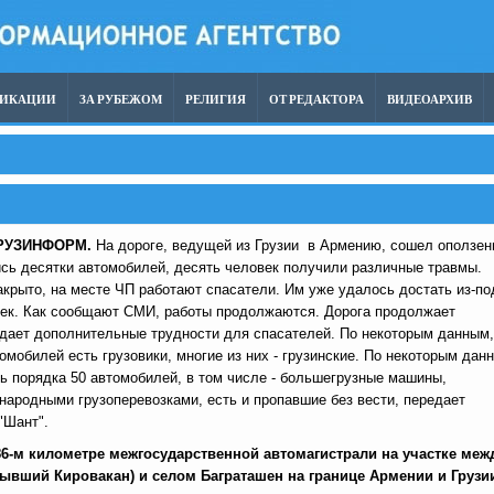
ЛИКАЦИИ
ЗА РУБЕЖОМ
РЕЛИГИЯ
ОТ РЕДАКТОРА
ВИДЕОАРХИВ
ГРУЗИНФОРМ.
На дороге, ведущей из Грузии в Армению, сошел оползен
сь десятки автомобилей, десять человек получили различные травмы.
акрыто, на месте ЧП работают спасатели. Им уже удалось достать из-по
век. Как сообщают СМИ, работы продолжаются. Дорога продолжает
здает дополнительные трудности для спасателей. По некоторым данным,
омобилей есть грузовики, многие из них - грузинские. По некоторым дан
ь порядка 50 автомобилей, в том числе - большегрузные машины,
родными грузоперевозками, есть и пропавшие без вести, передает
"Шант".
6-м километре межгосударственной автомагистрали на участке меж
ывший Кировакан) и селом Баграташен на границе Армении и Грузии