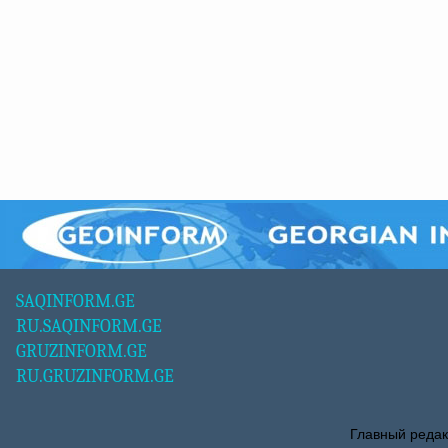
SAQINFORM.GE
RU.SAQINFORM.GE
GRUZINFORM.GE
RU.GRUZINFORM.GE
Главный редак