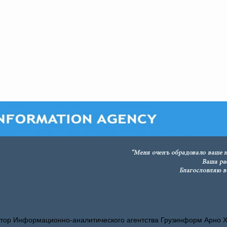
тор Информационно-аналитического агентства Грузинформ Арно 