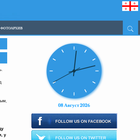
ФОТОАРХИВ
ь.
д
ным,
08 Август 2026
ду
, у