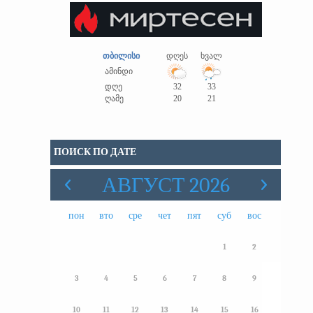
თბილისი
დღეს
ხვალ
ამინდი
დღე
32
33
ღამე
20
21
ПОИСК ПО ДАТЕ
АВГУСТ 2026
пон
вто
сре
чет
пят
суб
вос
1
2
3
4
5
6
7
8
9
10
11
12
13
14
15
16