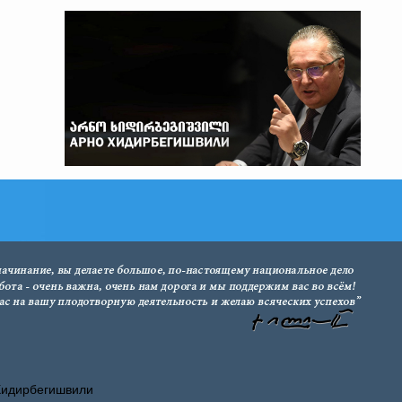
Хидирбегишвили