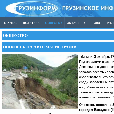
ГЛАВНАЯ
ПОЛИТИКА
ОБЩЕСТВО
АКТУАЛЬНО
ПРАВО
ПУБ
ОБЩЕСТВО
ОПОЛЗЕНЬ НА АВТОМАГИСТРАЛИ!
Тбилиси, 3 октября
, 
Под завалами оказали
Движение по дороге з
завалов восемь чело
обваливаться, что со
среди заваленных авт
под обвалом оказалис
занимающиеся междуна
армянский телеканал 
Оползень сошел на 8
городом Ванадзор (б