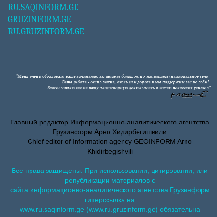
RU.SAQINFORM.GE
GRUZINFORM.GE
RU.GRUZINFORM.GE
Главный редактор Информационно-аналитического агентства
Грузинформ Арно Хидирбегишвили
Chief editor of Information agency GEOINFORM Arno
Khidirbegishvili
Все права защищены. При использовании, цитировании, или
републикации материалов с
сайта информационно-аналитического агентства Грузинформ
гиперссылка на
www.ru.saqinform.ge (www.ru.gruzinform.ge) обязательна.