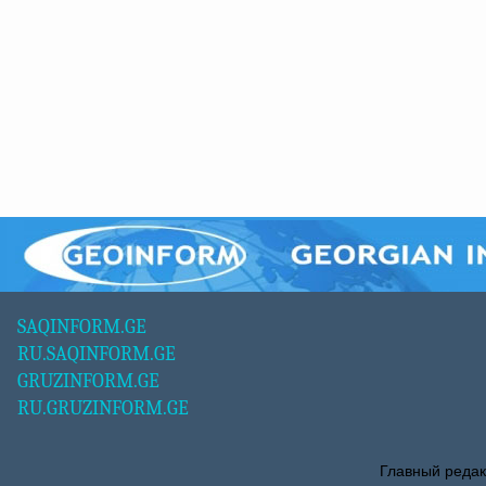
SAQINFORM.GE
RU.SAQINFORM.GE
GRUZINFORM.GE
RU.GRUZINFORM.GE
Главный редак