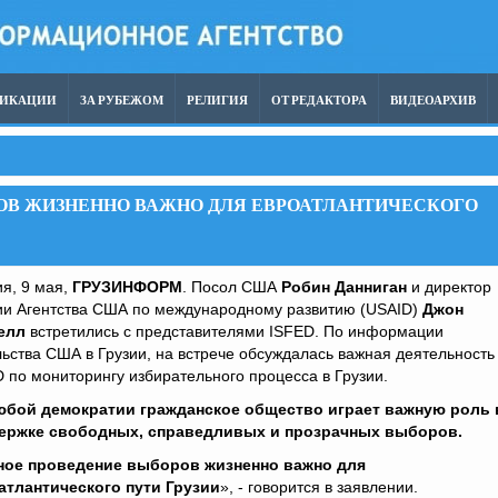
ЛИКАЦИИ
ЗА РУБЕЖОМ
РЕЛИГИЯ
ОТ РЕДАКТОРА
ВИДЕОАРХИВ
ОВ ЖИЗНЕННО ВАЖНО ДЛЯ ЕВРОАТЛАНТИЧЕСКОГО
я, 9 мая,
ГРУЗИНФОРМ
. Посол США
Робин Данниган
и директор
ии Агентства США по международному развитию (USAID)
Джон
елл
встретились с представителями ISFED. По информации
ьства США в Грузии, на встрече обсуждалась важная деятельность
 по мониторингу избирательного процесса в Грузии.
юбой демократии гражданское общество играет важную роль 
ержке свободных, справедливых и прозрачных выборов.
ное проведение выборов жизненно важно для
атлантического пути Грузии
», - говорится в заявлении.