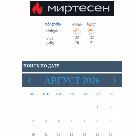
თბილისი
დღეს
ხვალ
ამინდი
დღე
32
33
ღამე
20
21
ПОИСК ПО ДАТЕ
АВГУСТ 2026
пон
вто
сре
чет
пят
суб
вос
1
2
3
4
5
6
7
8
9
10
11
12
13
14
15
16