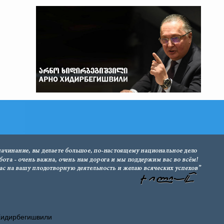
Хидирбегишвили