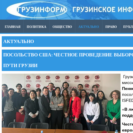
ГЛАВНАЯ
ПОЛИТИКА
ОБЩЕСТВО
АКТУАЛЬНО
ПРАВО
ПУБ
АКТУАЛЬНО
ПОСОЛЬСТВО США: ЧЕСТНОЕ ПРОВЕДЕНИЕ ВЫБОР
ПУТИ ГРУЗИИ
Грузи
мисс
Пенн
посол
ISFED
«
В л
подд
Чест
евро