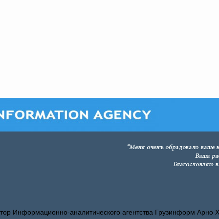
тор Информационно-аналитического агентства Грузинформ Арно 