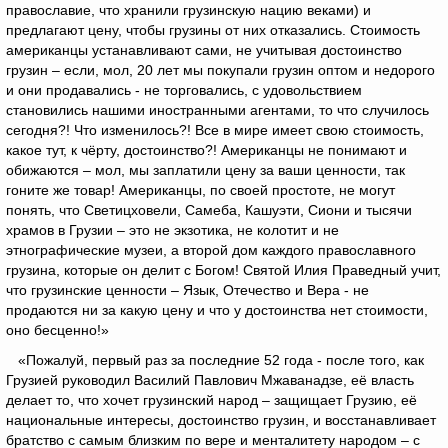
православие, что хранили грузинскую нацию веками) и
предлагают цену, чтобы грузины от них отказались. Стоимость
американцы устанавливают сами, не учитывая достоинство
грузин – если, мол, 20 лет мы покупали грузин оптом и недорого
и они продавались - не торговались, с удовольствием
становились нашими иностранными агентами, то что случилось
сегодня?! Что изменилось?! Все в мире имеет свою стоимость,
какое тут, к чёрту, достоинство?! Американцы не понимают и
обижаются – мол, мы заплатили цену за ваши ценности, так
гоните же товар! Американцы, по своей простоте, не могут
понять, что Светицховели, Самеба, Кашуэти, Сиони и тысячи
храмов в Грузии – это не экзотика, не колотит и не
этнографические музеи, а второй дом каждого православного
грузина, которые он делит с Богом! Святой Илия Праведный учит,
что грузинские ценности – Язык, Отечество и Вера - не
продаются ни за какую цену и что у достоинства нет стоимости,
оно бесценно!»
«Пожалуй, первый раз за последние 52 года - после того, как
Грузией руководил Василий Павлович Мжаванадзе, её власть
делает то, что хочет грузинский народ – защищает Грузию, её
национальные интересы, достоинство грузин, и восстанавливает
братство с самым близким по вере и менталитету народом – с