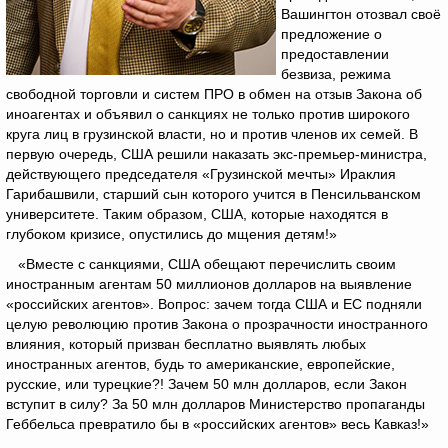
Вашингтон отозвал своё
предложение о
предоставлении
безвиза, режима
свободной торговли и систем ПРО в обмен на отзыв Закона об
иноагентах и объявил о санкциях не только против широкого
круга лиц в грузинской власти, но и против членов их семей. В
первую очередь, США решили наказать экс-премьер-министра,
действующего председателя «Грузинской мечты» Ираклия
Гарибашвили, старший сын которого учится в Пенсильванском
университете. Таким образом, США, которые находятся в
глубоком кризисе, опустились до мщения детям!»
«Вместе с санкциями, США обещают перечислить своим
иностранным агентам 50 миллионов долларов на выявление
«российских агентов». Вопрос: зачем тогда США и ЕС подняли
целую революцию против Закона о прозрачности иностранного
влияния, который призван бесплатно выявлять любых
иностранных агентов, будь то американские, европейские,
русские, или турецкие?! Зачем 50 млн долларов, если Закон
вступит в силу? За 50 млн долларов Министерство пропаганды
Геббельса превратило бы в «российских агентов» весь Кавказ!»