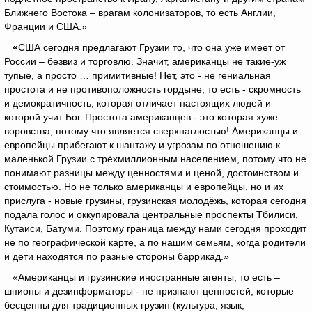
Ближнего Востока – врагам колонизаторов, то есть Англии,
Франции и США.»
«
США сегодня предлагают Грузии то, что она уже имеет от
России – безвиз и торговлю. Значит, американцы не такие-уж
тупые, а просто … примитивные! Нет, это - не гениальная
простота и не противоположность гордыне, то есть - скромность
и демократичность, которая отличает настоящих людей и
которой учит Бог. Простота американцев - это которая хуже
воровства, потому что является сверхнаглостью! Американцы и
европейцы прибегают к шантажу и угрозам по отношению к
маленькой Грузии с трёхмиллионным населением, потому что не
понимают разницы между ценностями и ценой, достоинством и
стоимостью. Но не только американцы и европейцы. но и их
прислуга - новые грузины, грузинская молодёжь, которая сегодня
подала голос и оккупировала центральные проспекты Тбилиси,
Кутаиси, Батуми. Поэтому граница между нами сегодня проходит
не по географической карте, а по нашим семьям, когда родители
и дети находятся по разные стороны баррикад.»
«Американцы и грузинские иностранные агенты, то есть –
шпионы и дезинформаторы - не признают ценностей, которые
бесценны для традиционных грузин (культура, язык,