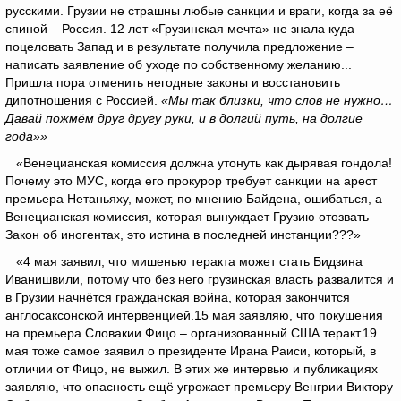
русскими. Грузии не страшны любые санкции и враги, когда за её
спиной – Россия. 12 лет «Грузинская мечта» не знала куда
поцеловать Запад и в результате получила предложение –
написать заявление об уходе по собственному желанию...
Пришла пора отменить негодные законы и восстановить
дипотношения с Россией.
«Мы так близки, что слов не нужно…
Давай пожмём друг другу руки, и в долгий путь, на долгие
года»»
«Венецианская комиссия должна утонуть как дырявая гондола!
Почему это МУС, когда его прокурор требует санкции на арест
премьера Нетаньяху, может, по мнению Байдена, ошибаться, а
Венецианская комиссия, которая вынуждает Грузию отозвать
Закон об иногентах, это истина в последней инстанции???»
«4 мая заявил, что мишенью теракта может стать Бидзина
Иванишвили, потому что без него грузинская власть развалится и
в Грузии начнётся гражданская война, которая закончится
англосаксонской интервенцией.15 мая заявляю, что покушения
на премьера Словакии Фицо – организованный США теракт.19
мая тоже самое заявил о президенте Ирана Раиси, который, в
отличии от Фицо, не выжил. В этих же интервью и публикациях
заявляю, что опасность ещё угрожает премьеру Венгрии Виктору