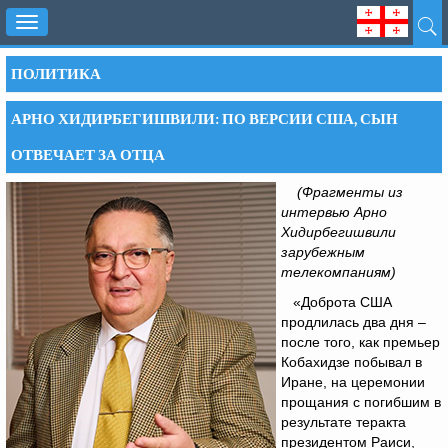
Toggle
navigation
ПОЛИТИКА
АРНО ХИДИРБЕГИШВИЛИ: ПО ВЕРСИИ США, СЫН
ОТВЕЧАЕТ ЗА ОТЦА
(Фрагменты из
интервью Арно
Хидирбегишвили
зарубежным
телекомпаниям)
«Доброта США
продлилась два дня –
после того, как премьер
Кобахидзе побывал в
Иране, на церемонии
прощания c погибшим в
результате теракта
президентом Раиси,