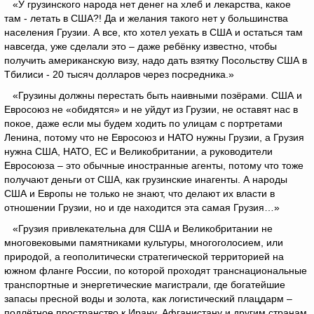
«У грузинского народа нет денег на хлеб и лекарства, какое
там - летать в США?! Да и желания такого нет у большинства
населения Грузии. А все, кто хотел уехать в США и остаться там
навсегда, уже сделали это – даже ребёнку известно, чтобы
получить американскую визу, надо дать взятку Посольству США в
Тбилиси - 20 тысяч долларов через посредника.»
«Грузины должны перестать быть наивными позёрами. США и
Евросоюз не «обидятся» и не уйдут из Грузии, не оставят нас в
покое, даже если мы будем ходить по улицам с портретами
Ленина, потому что не Евросоюз и НАТО нужны Грузии, а Грузия
нужна США, НАТО, ЕС и Великобритании, а руководители
Евросоюза – это обычные иностранные агенты, потому что тоже
получают деньги от США, как грузинские инагенты. А народы
США и Европы не только не знают, что делают их власти в
отношении Грузии, но и где находится эта самая Грузия…»
«Грузия привлекательна для США и Великобритании не
многовековыми памятниками культуры, многоголосием, или
природой, а геополитически стратегической территорией на
южном фланге России, по которой проходят транснациональные
транспортные и энергетические магистрали, где богатейшие
запасы пресной воды и золота, как логистический плацдарм –
подлётное пространство к Ирану, Афганистану и другим странам