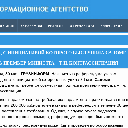
ЛИКАЦИИ
ЗА РУБЕЖОМ
РЕЛИГИЯ
ОТ РЕДАКТОРА
ВИДЕОАРХИВ
, С ИНИЦИАТИВОЙ КОТОРОГО ВЫСТУПИЛА САЛОМЕ
 ПРЕМЬЕР-МИНИСТРА – Т.Н. КОНТРАССИГНАЦИЯ
я, 30 мая,
ГРУЗИНФОРМ
. Назначению референдума указом
дента, с инициативой которого выступила 28 мая
Саломе
бишвили
, требуется совместная подпись премьер-министра – т.н.
ассигнация.
дент правомочен по требованию парламента, правительства или 
 чем 200 000 избирателей назначить референдум в течение 30 дн
 поступления требования. Однако, в случае отказа подписать
ент со стороны премьера, референдум проведен быть не может.
асно закону, референдум может быть проведен по особо важным