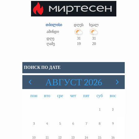
თბილისი
დღეს
ხვალ
ამინდი
დღე
31
31
ღამე
19
20
ПОИСК ПО ДАТЕ
АВГУСТ 2026
пон
вто
сре
чет
пят
суб
вос
1
2
3
4
5
6
7
8
9
10
11
12
13
14
15
16