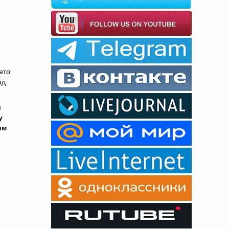
ето
од
й
у
им