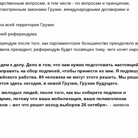
арственным вопросам, в том числе - по вопросам и принципам,
усмотренным законами Грузии, международными договорами и
на всей территории Грузии.
сией референдума.
ендум после того, как парламентское большинство преодолело в
явила президент, референдум будет посвящен тому, чего хочет нар
дем к делу. Дело в том, что нам нужно подготовить настоящи
направить на сбор подписей, чтобы принести их мне. Я подпиш
йского рабства. 84 человека не могут этого решить. Мы реш
ится здесь сегодня, в новой Грузии, Грузии будущего.
ь молодых людей, после того, как вы соберете подписи и
ходимо, потому что ваша мобилизация, ваши полмиллиона
сов – вот что решит исход выборов 26 октября
», - заявила