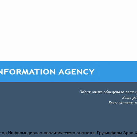
тор Информационно-аналитического агентства Грузинформ Арно 