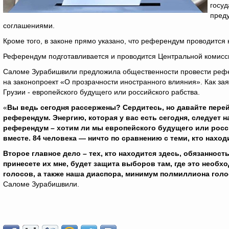
госуд
пред
соглашениями.
Кроме того, в законе прямо указано, что референдум проводится 
Референдум подготавливается и проводится Центральной комис
Саломе Зурабишвили предложила общественности провести рефер
на законопроект «О прозрачности иностранного влияния». Как за
Грузии - европейского будущего или российского рабства.
«
Вы ведь сегодня рассержены? Сердитесь, но давайте перей
референдум. Энергию, которая у вас есть сегодня, следует 
референдум – хотим ли мы европейского будущего или росси
вместе. 84 человека — ничто по сравнению с теми, кто наход
Второе главное дело – тех, кто находится здесь, обязанност
принесете их мне, будет защита выборов там, где это необ
голосов, а также наша диаспора, минимум полмиллиона голо
Саломе Зурабишвили.