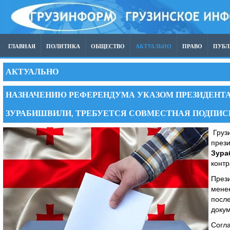
ГЛАВНАЯ
ПОЛИТИКА
ОБЩЕСТВО
АКТУАЛЬНО
ПРАВО
ПУБ
АКТУАЛЬНО
НАЗНАЧЕНИЮ РЕФЕРЕНДУМА УКАЗОМ ПРЕЗИДЕНТА
ЗУРАБИШВИЛИ, ТРЕБУЕТСЯ СОВМЕСТНАЯ ПОДПИСЬ
Грузи
прези
Зура
контр
Прези
менее
после
докум
Согл