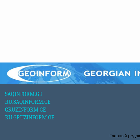
SAQINFORM.GE
RU.SAQINFORM.GE
GRUZINFORM.GE
RU.GRUZINFORM.GE
Главный редак