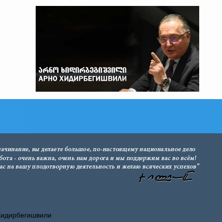
Хидирбегишвили