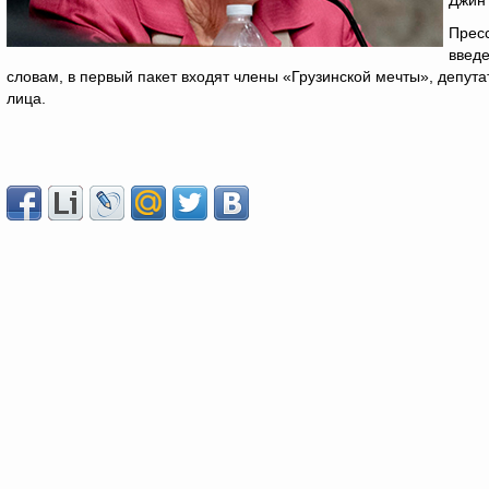
Джин
Прес
введе
словам, в первый пакет входят члены «Грузинской мечты», депут
лица.