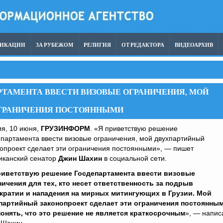
ЛИКАЦИИ
ЗА РУБЕЖОМ
РЕЛИГИЯ
ОТ РЕДАКТОРА
ВИДЕОАРХИВ
ТАМЕНТА ВВЕСТИ ВИЗОВЫЕ ОГРАНИЧЕНИЯ, МОЙ
ОГРАНИЧЕНИЯ ПОСТОЯННЫМИ
ия, 10 июня,
ГРУЗИНФОРМ
. «Я приветствую решение
партамента ввести визовые ограничения, мой двухпартийный
опроект сделает эти ограничения постоянными», — пишет
иканский сенатор
Джин Шахин
в социальной сети.
риветствую решение Госдепартамента ввести визовые
ничения для тех, кто несет ответственность за подрыв
кратии и нападения на мирных митингующих в Грузии. Мой
партийный законопроект сделает эти ограничения постоянным
понять, что это решение не является краткосрочным
», — напис