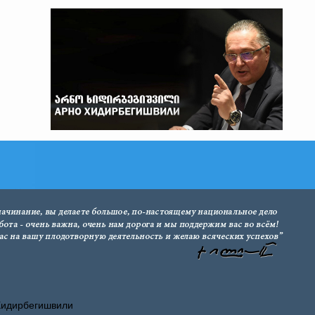
Хидирбегишвили