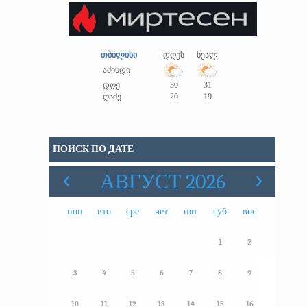
თბილისი
დღეს
ხვალ
ამინდი
დღე
30
31
ღამე
20
19
ПОИСК ПО ДАТЕ
АВГУСТ 2026
пон
вто
сре
чет
пят
суб
вос
1
2
3
4
5
6
7
8
9
10
11
12
13
14
15
16