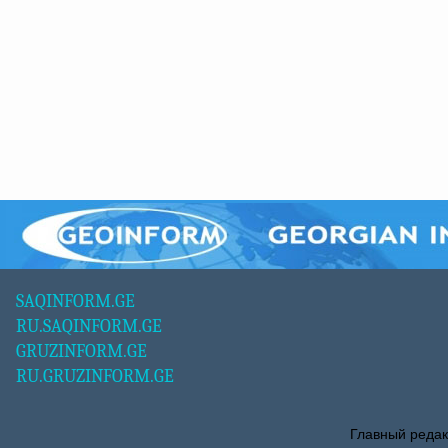
SAQINFORM.GE
RU.SAQINFORM.GE
GRUZINFORM.GE
RU.GRUZINFORM.GE
Главный редак