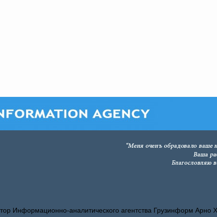
тор Информационно-аналитического агентства Грузинформ Арно 