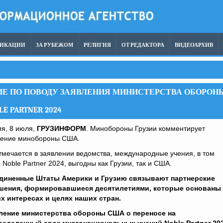
ЛИКАЦИИ
ЗА РУБЕЖОМ
РЕЛИГИЯ
ОТ РЕДАКТОРА
ВИДЕОАРХИВ
Е ПО ПОВОДУ ЗАЯВЛЕНИЯ МИНИСТЕРСТВА ОБОРОН
 PARTNER 2024
я, 8 июля,
ГРУЗИНФОРМ
. Минобороны Грузии комментирует
ление минобороны США.
тмечается в заявлении ведомства, международные учения, в том
 Noble Partner 2024, выгодны как Грузии, так и США.
диненные Штаты Америки и Грузию связывают партнерские
шения, формировавшиеся десятилетиями, которые основаны 
х интересах и целях наших стран.
ление министерства обороны США о переносе на