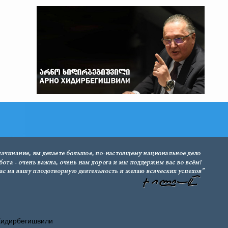
Хидирбегишвили