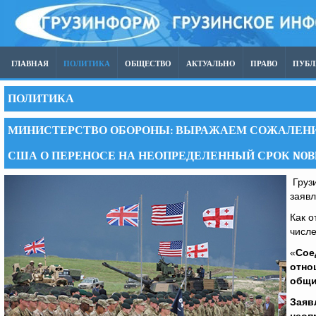
ГЛАВНАЯ
ПОЛИТИКА
ОБЩЕСТВО
АКТУАЛЬНО
ПРАВО
ПУБ
ПОЛИТИКА
МИНИСТЕРСТВО ОБОРОНЫ: ВЫРАЖАЕМ СОЖАЛЕНИ
США О ПЕРЕНОСЕ НА НЕОПРЕДЕЛЕННЫЙ СРОК NOBLE
Грузи
заяв
Как о
числе
«
Сое
отно
общи
Заяв