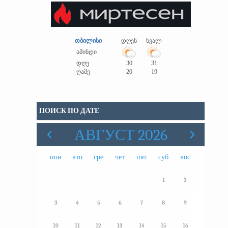
თბილისი
დღეს
ხვალ
ამინდი
დღე
30
31
ღამე
20
19
ПОИСК ПО ДАТЕ
АВГУСТ 2026
пон
вто
сре
чет
пят
суб
вос
1
2
3
4
5
6
7
8
9
10
11
12
13
14
15
16