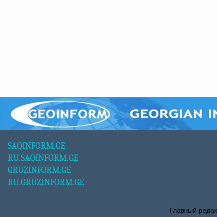
SAQINFORM.GE
RU.SAQINFORM.GE
GRUZINFORM.GE
RU.GRUZINFORM.GE
Главный редак