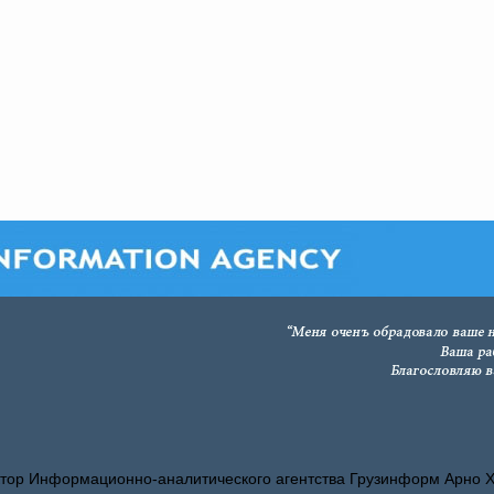
тор Информационно-аналитического агентства Грузинформ Арно 