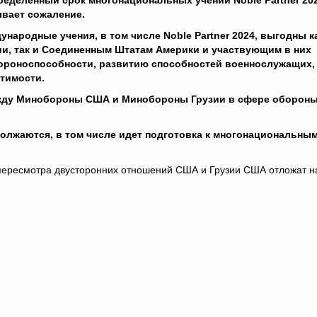
ределенный срок многонациональных учений Noble
Partner
20
вает сожаление.
ународные учения, в том числе Noble
Partner
2024, выгодны к
ии, так и Соединенным Штатам Америки и участвующим в них
бороноспособности, развитию способностей военнослужащих,
тимости.
жду Минобороны США и Минобороны Грузии в сфере обороны
олжаются, в том числе идет подготовка к многонациональны
 пересмотра двусторонних отношений США и Грузии США отложат н