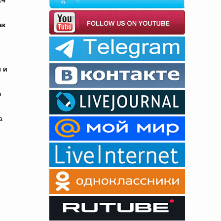
24
ак
 и
м
а