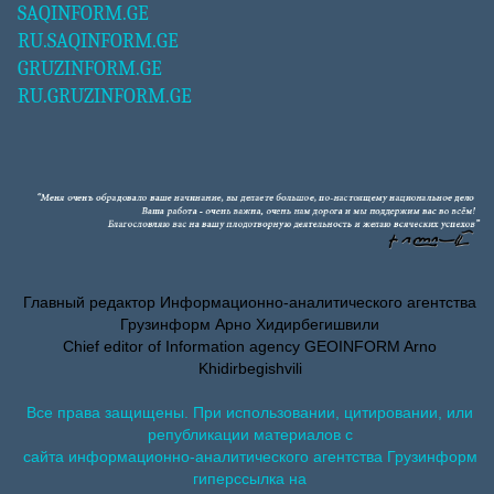
SAQINFORM.GE
RU.SAQINFORM.GE
GRUZINFORM.GE
RU.GRUZINFORM.GE
Главный редактор Информационно-аналитического агентства
Грузинформ Арно Хидирбегишвили
Chief editor of Information agency GEOINFORM Arno
Khidirbegishvili
Все права защищены. При использовании, цитировании, или
републикации материалов с
сайта информационно-аналитического агентства Грузинформ
гиперссылка на