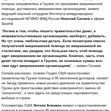
которые направлялись в Грузию по программе американской
помощи, доставалась американским организациям, заявил
ведущий научный сотрудник Института международных
исследований МГИМО МИД России
Николай Силаев
в эфире
Sputnik
"
Логика в том, чтобы лишить правительство денег, а
неправительственным организациям, наоборот, добавить.
Но тут очень любопытная деталь. Если посмотрим список
получателей американской помощи по американской же
статистике, мы увидим, что большая часть этой помощи
идет американским же организациям. Конечно, часть этих
денег потом попадает в Грузию, но основные суммы все-
таки идут американским организациям
", – заявил Силаев.
Силаев рассказал, почему Госдеп США приостановил
правительству Грузии помощь в 95 миллионов долларов, сможет
ли Запад применить новые рычаги давления на правительство
Грузии для приостановки действия новопринятого закона об
"иноагентах", и чего ждать на предстоящих парламентских
выборах в стране.
Госсекретарь США
Энтони Блинкен
заявил о приостановлении
помощи в размере свыше 95 миллионов долларов правительству