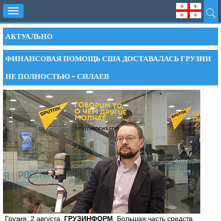
Toggle
navigation
АКТУАЛЬНО
ФИНАНСОВАЯ ПОМОЩЬ США ДОСТАВАЛАСЬ ГРУЗИИ
НЕ ПОЛНОСТЬЮ – СИЛАЕВ
Грузия, 2 августа,
ГРУЗИНФОРМ
. Большая часть средств,