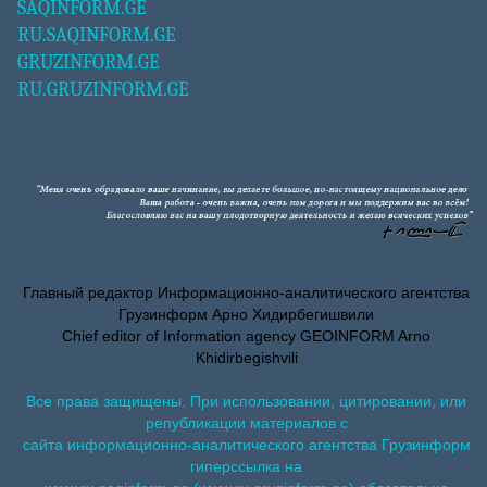
SAQINFORM.GE
RU.SAQINFORM.GE
GRUZINFORM.GE
RU.GRUZINFORM.GE
Главный редактор Информационно-аналитического агентства
Грузинформ Арно Хидирбегишвили
Chief editor of Information agency GEOINFORM Arno
Khidirbegishvili
Все права защищены. При использовании, цитировании, или
републикации материалов с
сайта информационно-аналитического агентства Грузинформ
гиперссылка на