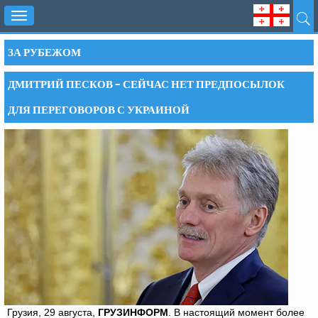
Toggle
navigation
ЗА РУБЕЖОМ
ДМИТРИЙ ПЕСКОВ – СЕЙЧАС НЕТ ПРЕДПОСЫЛОК
ДЛЯ ПЕРЕГОВОРОВ С УКРАИНОЙ
Грузия, 29 августа,
ГРУЗИНФОРМ
. В настоящий момент более