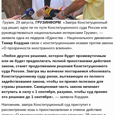
Грузия, 29 августа,
ГРУЗИНФОРМ
. «Завтра Конституционный
суд решит, идти ли по пути Конституционного суда России или
руководствоваться национальными интересами Грузии», —
заявила одна из лидеров «Единства – Национального движения»
Тамар Кордзая
связи с конституционными исками против закона
«О прозрачности иностранного влияния».
«
Любое другое решение, которое будет промежуточным
или не будет предполагать полной приостановки действия
закона, станет продолжением решения Конституционного
суда России. Завтра мы всячески постараемся обосновать
Конституционному суду риски, вытекающие из полного
задействования закона, чтобы он принял полезное для
страны решение. Санкционная часть закона начинает
вступать в силу с 1 сентября, разумно, чтобы суд принял
это решение до 1 сентября
», — заявила Кордзая.
Напомним, завтра Конституционный суд приступит к
рассмотрению иска о приостановлении и отмене действия
закона «О прозрачности иностранного влияния» 29 августа в