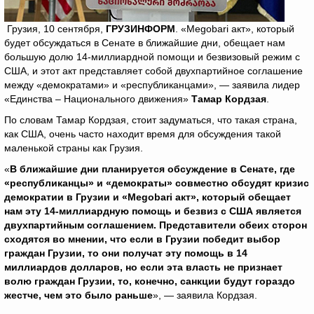
Грузия, 10 сентября,
ГРУЗИНФОРМ
. «Megobari акт», который
будет обсуждаться в Сенате в ближайшие дни, обещает нам
большую долю 14-миллиардной помощи и безвизовый режим с
США, и этот акт представляет собой двухпартийное соглашение
между «демократами» и «республиканцами», — заявила лидер
«Единства – Национального движения»
Тамар Кордзая
.
По словам Тамар Кордзая, стоит задуматься, что такая страна,
как США, очень часто находит время для обсуждения такой
маленькой страны как Грузия.
«
В ближайшие дни планируется обсуждение в Сенате, где
«республиканцы» и «демократы» совместно обсудят кризис
демократии в Грузии и «
Megobari
акт», который обещает
нам эту 14-миллиардную помощь и безвиз c
США является
двухпартийным соглашением. Представители обеих сторон
сходятся во мнении, что если в Грузии победит выбор
граждан Грузии, то они получат эту помощь в 14
миллиардов долларов, но если эта власть не признает
волю граждан Грузии, то, конечно, санкции будут гораздо
жестче, чем это было раньше
», — заявила Кордзая.