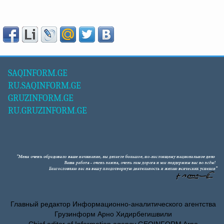
SAQINFORM.GE
RU.SAQINFORM.GE
GRUZINFORM.GE
RU.GRUZINFORM.GE
Главный редактор Информационно-аналитического агентства
Грузинформ Арно Хидирбегишвили
Chief editor of Information agency GEOINFORM Arno