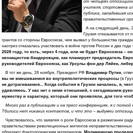
от четырёх оппозиционн
учителя, спортсмена и
публика, овладевшая ис
правительственных орг
А на следующий день, 2
Грузия отказывается от 
грантов со стороны Евросоюза, чем вызвал у большинства граждан 
наотрез отказалась участвовать в войне против России и два год
2028 году, то есть,
через 4 года, или не будет Евросоюза – о
неонацистов-бандеровцев, как планирует председатель Евр
руководителей Евросоюза, как Урсулы фон дер Ляйен, либер
В тот же день, 28 ноября, Президент РФ
Владимир Путин
, отв
мы не вмешиваемся во внутриполитические процессы
(в Груз
не дотрагиваемся... Когда события в Грузии начались, я, чес
удивляюсь. У нас нет с ними отношений, с сегодняшним руко
мужеству и характеру, который они проявляли, для того что
Много раз в публикациях и на пресс-конференциях, я с полн
Тбилиси нет никаких контактов, и что это – выдумки оппозиц
Чувствовалось, что заявляя о роли Евросоюза в разжигании рад
правительствами революционных митингов неправительственных 
обладают фактологическим материалом.
Молниеносно последо