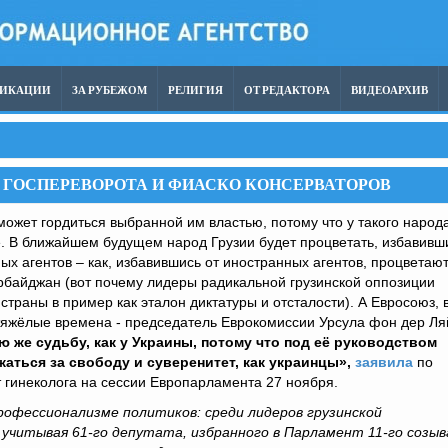
ЛИКАЦИИ
ЗА РУБЕЖОМ
РЕЛИГИЯ
ОТ РЕДАКТОРА
ВИДЕОАРХИВ
А ГОСПЕРЕВОРОТА И ФИАСКО КОНСЕРВАТОРОВ
ожет гордиться выбранной им властью, потому что у такого народ
е. В ближайшем будущем народ Грузии будет процветать, избавивш
ых агентов – как, избавившись от иностранных агентов, процветаю
рбайджан (вот почему лидеры радикальной грузинской оппозиции
страны в пример как эталон диктатуры и отсталости). А Евросоюз, 
 тяжёлые времена - председатель Еврокомиссии Урсула фон дер Л
ю же судьбу, как у Украины, потому что под её руководством
аться за свободу и суверенитет, как украинцы»,
заявила
по
 гинеколога на сессии Европарламента 27 ноября.
рофессионализме политиков: среди лидеров грузинской
 учитывая 61-го депутата, избранного в Парламент 11-го созыв