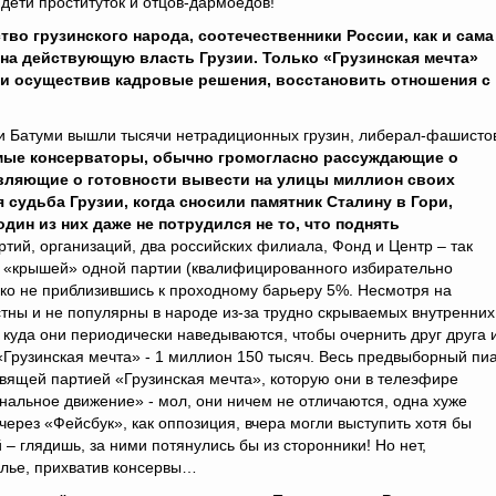
 дети проституток и отцов-дармоедов!
во грузинского народа, соотечественники России, как и сама
 на действующую власть Грузии. Только «Грузинская мечта»
и и осуществив кадровые решения, восстановить отношения с
 и Батуми вышли тысячи нетрадиционных грузин, либерал-фашисто
емые консерваторы, обычно громогласно рассуждающие о
являющие о готовности вывести на улицы миллион своих
я судьба Грузии, когда сносили памятник Сталину в Гори,
дин из них даже не потрудился не то, что поднять
ртий, организаций, два российских филиала, Фонд и Центр – так
 «крышей» одной партии (квалифицированного избирательно
изко не приблизившись к проходному барьеру 5%. Несмотря на
стны и не популярны в народе из-за трудно скрываемых внутренних
 куда они периодически наведываются, чтобы очернить друг друга 
 «Грузинская мечта» - 1 миллион 150 тысяч. Весь предвыборный пи
равящей партией «Грузинская мечта», которую они в телеэфире
альное движение» - мол, они ничем не отличаются, одна хуже
через «Фейсбук», как оппозиция, вчера могли выступить хотя бы
– глядишь, за ними потянулись бы из сторонники! Но нет,
олье, прихватив консервы…