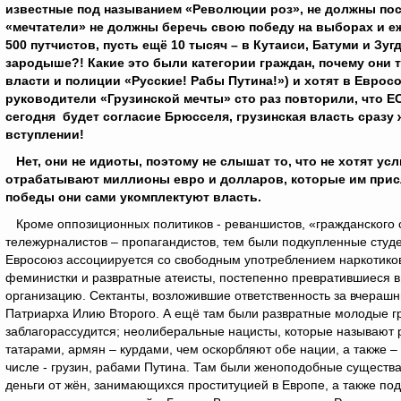
известные под называнием «Революции роз», не должны по
«мечтатели» не должны беречь свою победу на выборах и е
500 путчистов, пусть ещё 10 тысяч – в Кутаиси, Батуми и Зуг
зародыше?! Какие это были категории граждан, почему они 
власти и полиции «Русские! Рабы Путина!») и хотят в Евро
руководители «Грузинской мечты» сто раз повторили, что ЕС
сегодня будет согласие Брюсселя, грузинская власть сразу
вступлении!
Нет, они не идиоты, поэтому не слышат то, что не хотят ус
отрабатывают миллионы евро и долларов, которые им присла
победы они сами укомплектуют власть.
Кроме оппозиционных политиков - реваншистов, «гражданского с
тележурналистов – пропагандистов, тем были подкупленные студ
Евросоюз ассоциируется со свободным употреблением наркотиков
феминистки и развратные атеисты, постепенно превратившиеся в
организацию. Сектанты, возложившие ответственность за вчераш
Патриарха Илию Второго. А ещё там были развратные молодые груз
заблагорассудится; неолиберальные нацисты, которые называют 
татарами, армян – курдами, чем оскорбляют обе нации, а также – 
числе - грузин, рабами Путина. Там были женоподобные существа
деньги от жён, занимающихся проституцией в Европе, а также по