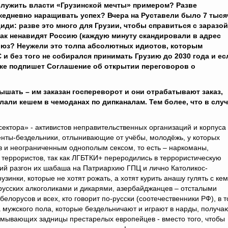
служить власти «Грузинской мечты» примером? Разве
жедневно наращивать успех? Вчера на Руставели было 7 тыся
диди: разве это много для Грузии, чтобы справиться с заразой
так ненавидят Россию (каждую минуту скандировали в адрес
союз? Неужели это толпа абсолютных идиотов, которым
 и без того не собирался принимать Грузию до 2030 года и ес
 же подпишет Соглашение об открытии переговоров о
лышать – им заказан госпереворот и они отрабатывают заказ,
ли кешем в чемоданах по дипканалам. Тем более, что в слу
ектора» - активистов неправительственных организаций и корпуса
енты-бездельники, отлынивающие от учёбы, молодёжь, у которых
 и неограниченным однополым сексом, то есть – наркоманы,
 террористов, так как ЛГБТКИ+ переродились в террористическую
ний разгон их шабаша на Патриархию ГПЦ и лично Католикос-
инки, которые не хотят рожать, а хотят курить анашу гулять с кем
русских алкоголиками и дикарями, азербайджанцев – отсталыми
белорусов и всех, кто говорит по-русски (соотечественники РФ), в 
 мужского пола, которые бездельничают и играют в нарды, получа
дмывающих задницы престарелых европейцев - вместо того, чтобы