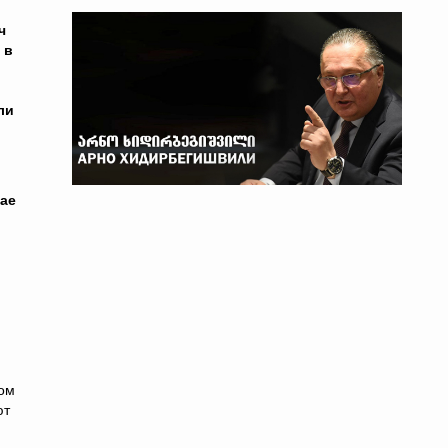
ч
 в
ли
чае
том
ют