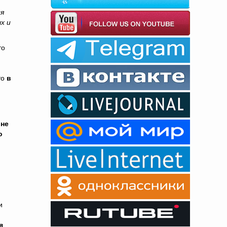
ся
х и
то
то
в
не
о
и
я