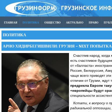
ГЛАВНАЯ
ПОЛИТИКА
ОБЩЕСТВО
АКТУАЛЬНО
ПРАВО
ПУБ
ПОЛИТИКА
АРНО ХИДИРБЕГИШВИЛИ: ГРУЗИЯ – NEXТ ПОПЫТК
Счастлив народ, когда м
есть счастливое будуще
от «балласта» иностранн
Россия, Белоруссия, Азе
чаще всего приводят эти 
отличии от Грузии, ждут
предрекла Европе таку
«европейцы будут сраж
специальности ассистент
Кстати, к вопросу о п
радикальной оппозиции,