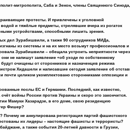
полит-митрополита, Саба и Зенон, члены Священного Синода
траивающие протесты. И привлечены к уголовной
 водой и тяжёлые предметы, стрелявшие вчера из рогаток
рными устройствами, способными лишить зрения.
ых дел Зурабишвили, а также 90 сотрудников МИДа,
 изгнаны из системы и на их место возьмут профессионалов и
жировала Зурабишвили – обещала устроить неприятности через
 они не напишут заявление «об уходе по собственному
, будут очищены от сторонников и назначенцев режима
истром Хидашели и написавшие сегодня заявление об отстав
зии почти целиком укомплектовано сторонниками оппозиции и
ванные послы ЕС и Германии. Последний, как известно,
а счёт войны России против Украины и скоро это закончится.
ртии Мамуки Хазарадзе, в его доме, свою резиденцию
итер Фишер?
? Почему не аннулирована регистрация партий фашистского
рестованы их лидеры – настоящие фашисты и террористы?
байджане, а также события 20-летней давности в Грузии,