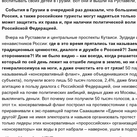
воспитывать своих детей в Грузии. Вот они и вышли на Руставели,
События в Грузии в очередной раз доказали, что большинст
Россия, а также российские туристы могут надеяться только
может защитить их права и, при наличии политической вол
Российской Федерацией.
Вчера на Руставели и центральные проспекты Кутаиси. Зугдиди
ненавистников России:
где в это время прятались так называ
традиционных ценностях, диалоге и дружбе с Россией?! За
сторонников?! Их не было видно – как всегда, когда решаетс
который по сей день лежит на отшибе лицом в землю, но ни о
генералиссимуса на ноги, а даже очистить его от грязи!
50 па
называемый «консервативный фланг», даже объединившихся под
субъекта), получили всего лишь 50 тысяч голосов, 2,4%, даже бл
агитацию в пользу диалога с Российской Федерацией, они неизве
распрей на почве политических амбиций, видных даже из Москвы,
выклянчить деньги. Вот почему они получили 50 тысяч голосов, а
этот т.н. консервативный фланг построил на противостоянии с п
приравнивали к экс-правящей партии Саакашвили «Единое национ
другой! Даже не имея электората и навыков организовать протест 
только лидеры этих консервативных «пророссийских» организаций 
«консерваторы» как воды в рот набрали – наверное, ушли в подп