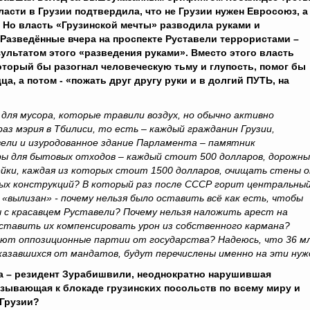
асти в Грузии подтвердила, что не Грузии нужен Евросоюз, а
. Но власть «Грузинской мечты» разводила руками и
Разведённые вчера на проспекте Руставели террористами –
ьтатом этого «разведения руками». Вместо этого власть
оторый бы разогнал человеческую тьму и глупость, помог бы
а, а потом - «пожать друг другу руки и в долгий ПУТЬ, на
 для мусора, которые травили воздух, но обычно активно
аз мэрия в Тбилиси, то есть – каждый гражданин Грузии,
ели и изуродованное здание Парламента – памятник
ы для бытовых отходов – каждый стоит 500 долларов, дорожн
ейки, каждая из которых стоит 1500 долларов, очищать стены 
ных конструкций? В который раз после СССР горит центральны
вылизан» - почему нельзя было оставить всё как есть, чтобы
 с красавцем Руставели? Почему нельзя наложить арест на
ставить их компенсировать урон из собственного кармана?
чают оппозиционные партии от государства? Надеюсь, что 36 м
тказавшихся от мандатов, будут перечислены именно на эти нуж
а – резидент Зурабишвили, неоднократно нарушившая
изывающая к блокаде грузинских посольств по всему миру и
 Грузии?