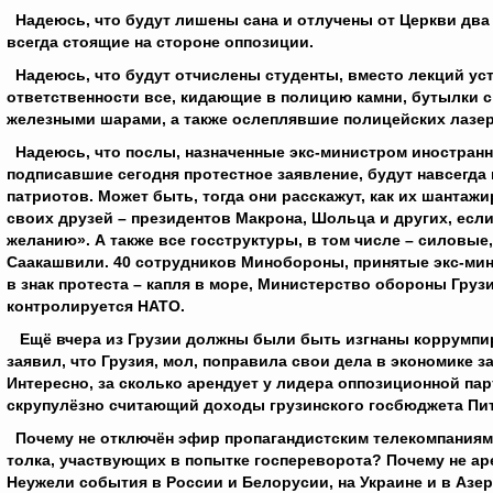
Надеюсь, что будут лишены сана и отлучены от Церкви два 
всегда стоящие на стороне оппозиции.
Надеюсь, что будут отчислены студенты, вместо лекций ус
ответственности все, кидающие в полицию камни, бутылки с
железными шарами, а также ослеплявшие полицейских лазе
Надеюсь, что послы, назначенные экс-министром иностранн
подписавшие сегодня протестное заявление, будут навсегда
патриотов. Может быть, тогда они расскажут, как их шанта
своих друзей – президентов Макрона, Шольца и других, если
желанию». А также все госструктуры, в том числе – силовые
Саакашвили. 40 сотрудников Минобороны, принятые экс-мин
в знак протеста – капля в море, Министерство обороны Гру
контролируется НАТО.
Ещё вчера из Грузии должны были быть изгнаны коррумпиро
заявил, что Грузия, мол, поправила свои дела в экономике з
Интересно, за сколько арендует у лидера оппозиционной па
скрупулёзно считающий доходы грузинского госбюджета П
Почему не отключён эфир пропагандистским телекомпаниям
толка, участвующих в попытке госпереворота? Почему не а
Неужели события в России и Белорусии, на Украине и в Азер