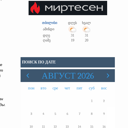
თბილისი
დღეს
ხვალ
ამინდი
დღე
31
31
ღამე
19
20
ПОИСК ПО ДАТЕ
ые
от
АВГУСТ 2026
й
пон
вто
сре
чет
пят
суб
вос
лн
1
2
ды.
3
4
5
6
7
8
9
10
11
12
13
14
15
16