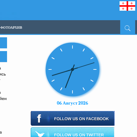
ФОТОАРХИВ
а
ись
т
в
яйен
06 Август 2026
а