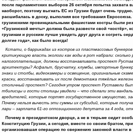
после парламентских выборов 26 октября попытка захвата вл
наоборот, поэтому выгнать ЕС из Грузии будет очень трудно
расшибалась в доску, выполняя все требования Евросоюза. 
грузинскими провинциальными фашистами костры были резул
«Грузинской мечты» должна была развести свой «костёр», к
грузинам и русским лучше увидеть друг друга и согреть сердц
долгие года», как было всегда!
Кстати, о баррикадах из костров из пластмассовых бункеров
критикующую власть экологи как воды в рот набрали: сколько р
налогоплательщик, должны восстанавливать проспект Рустав
архитектуры? Асфальт, брусчатку, клумбы, импортные бункер
знаки и столбы, видеокамеры и освещение, оригинальные скам
краски, восстанавливать их после демонтажа тяжёлых желез
столичный проспект? Сегодня утром проспект Руставели был «
тбилисцы и гости столицы увидели – что сделали эти вандалы
вредителей, которые портят государственное имущество, за
Почему нельзя вычесть эти суммы их субсидий, которые полу
лари – зарплата 61-го оппозиционного депутата за 4 года, о
Почему в президентском дворце, а не в тюрьме сидит особ
Конституцию Грузии, а сегодня, вместе со своим братом, пр
организовавшая операцию по свержению законной власти в