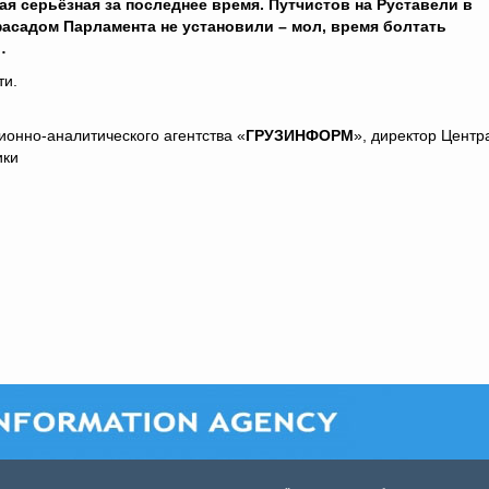
ая серьёзная за последнее время. Путчистов на Руставели в
фасадом Парламента не установили – мол, время болтать
…
ти.
ионно-аналитического агентства «
ГРУЗИНФОРМ
», директор Центр
ики