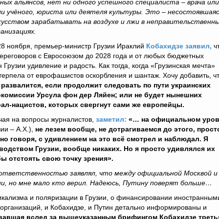
ых альянсов, нет ни одного успешного специалиста – врача или
ли учёного, юриста или деятеля культуры. Это – несостоявшая
кусством зарабатывать на воздухе и лжи в неправительственны
анизациях.
8 ноября, премьер-министр Грузии Ираклий
Кобахидзе заявил,
ч
переговоров с Евросоюзом до 2028 года и от любых бюджетных
Грузии удивление и радость. Как тогда, когда «Грузинская мечта»
а терпела от еврофашистов оскорбления и шантаж. Хочу добавить, ч
н развалится, если продолжит следовать по пути украинских
окомиссии Урсула фон дер Ляйен; или не будет нынешних
ал-нацистов, которых свергнут сами же европейцы.
ечая на вопросы журналистов,
заметил:
«… на официальном уров
ии – А.Х.),
не лезем вообще, не дотрагиваемся до этого, прост
тно говоря, с удивлением на это всё смотрел и наблюдал. Я
водством Грузии, вообще никаких. Но я просто удивлялся их
бы отстоять свою точку зрения».
ой ответственностью заявлял, что между официальной Москвой и
ии, но мне мало кто верил. Надеюсь, Путину поверят больше…
икализма и поляризации в Грузии, о финансировании иностранным
организаций, и Кобахидзе, и Путин детально информированы и
вавшая вслед за вышеуказанным брифингом Кобахидзе треть