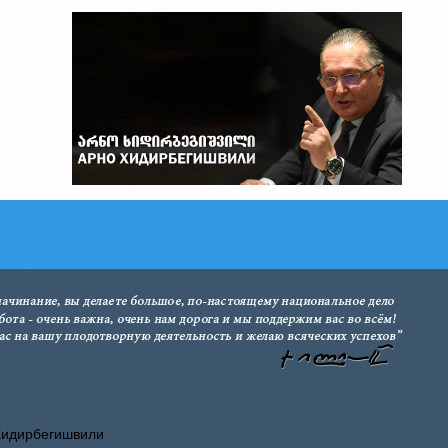
Хидирбегишвили