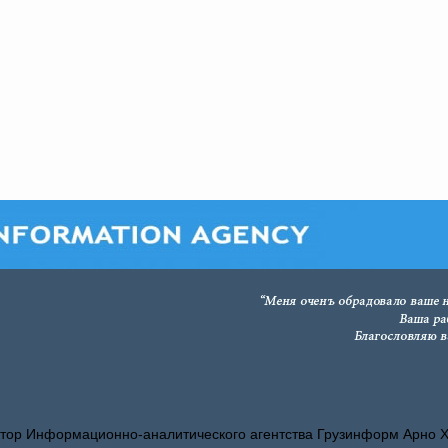
тор Информационно-аналитического агентства Грузинформ Арно 