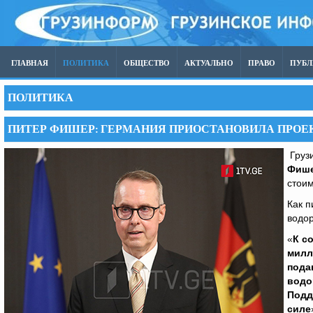
ГЛАВНАЯ
ПОЛИТИКА
ОБЩЕСТВО
АКТУАЛЬНО
ПРАВО
ПУБ
ПОЛИТИКА
ПИТЕР ФИШЕР: ГЕРМАНИЯ ПРИОСТАНОВИЛА ПРОЕК
Грузи
Фиш
стоим
Как п
водор
«
К с
милл
пода
водо
Подд
силе