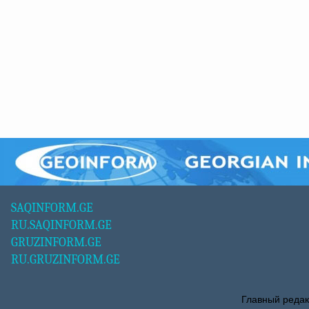
SAQINFORM.GE
RU.SAQINFORM.GE
GRUZINFORM.GE
RU.GRUZINFORM.GE
Главный редак