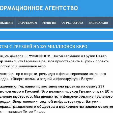
ЛИКАЦИИ
ЗА РУБЕЖОМ
РЕЛИГИЯ
ОТ РЕДАКТОРА
ВИДЕОАРХИВ
ТЫ С ГРУЗИЕЙ НА 237 МИЛЛИОНОВ ЕВРО
я, 24 декабря,
ГРУЗИНФОРМ
. Посол Германии в Грузии
Петер
ер
заявил, что Германия решила приостановить в Грузии проекты
остью 237 миллионов евро.
ишет Фишер в соцсети, речь идет о финансировании «зеленого
ода», «Энергоксели» и водной инфраструктуры Батуми.
ожалению, Германия приостановила проекты на сумму 237
ионов евро с Грузией. Это реакция на уход Грузии с пути ЕС и
вление протестов. Мы прекратили финансирование «зеленого
рода», Энергоксели», водной инфраструктуры Батуми.
ержка гражданского общества и верховенства закона остаетс
», — написал Питер Фишер.