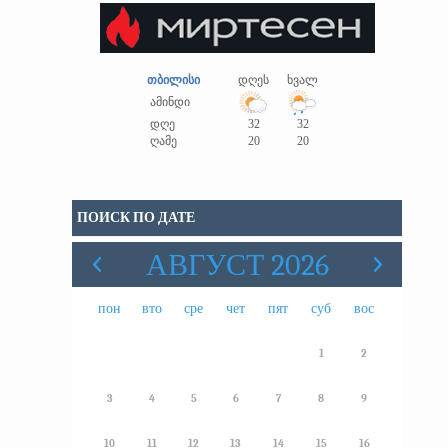
თბილისი
დღეს
ხვალ
ამინდი
დღე
32
32
ღამე
20
20
ПОИСК ПО ДАТЕ
АВГУСТ 2026
пон
вто
сре
чет
пят
суб
вос
1
2
3
4
5
6
7
8
9
10
11
12
13
14
15
16