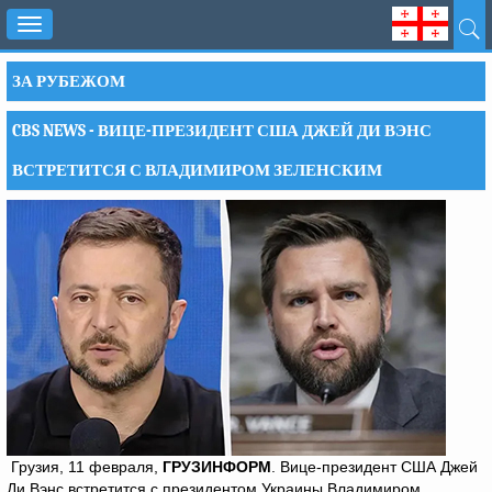
Toggle
navigation
ЗА РУБЕЖОМ
CBS NEWS - ВИЦЕ-ПРЕЗИДЕНТ США ДЖЕЙ ДИ ВЭНС
ВСТРЕТИТСЯ С ВЛАДИМИРОМ ЗЕЛЕНСКИМ
Грузия, 11 февраля,
ГРУЗИНФОРМ
. Вице-президент США Джей
Ди Вэнс встретится с президентом Украины Владимиром