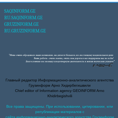
SAQINFORM.GE
RU.SAQINFORM.GE
GRUZINFORM.GE
RU.GRUZINFORM.GE
Главный редактор Информационно-аналитического агентства
Грузинформ Арно Хидирбегишвили
Chief editor of Information agency GEOINFORM Arno
Khidirbegishvili
Все права защищены. При использовании, цитировании, или
републикации материалов с
сайта информационно-аналитического агентства Грузинформ