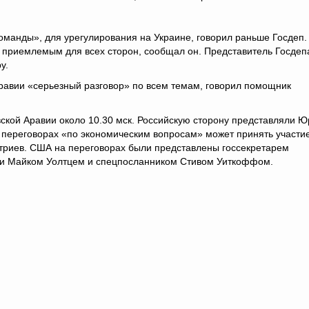
манды», для урегулирования на Украине, говорил раньше Госдеп.
 приемлемым для всех сторон, сообщал он. Представитель Госдеп
у.
равии «серьезный разговор» по всем темам, говорил помощник
ской Аравии около 10.30 мск. Российскую сторону представляли 
в переговорах «по экономическим вопросам» может принять участи
триев. США на переговорах были представлены госсекретарем
ти Майком Уолтцем и спецпосланником Стивом Уиткоффом.