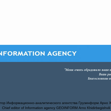
тор Информационно-аналитического агентства Грузинформ Арно 
Chief editor of Information agency GEOINFORM Arno Khidirbegishvili