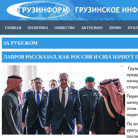
ГЛАВНАЯ
ПОЛИТИКА
ОБЩЕСТВО
АКТУАЛЬНО
ПРАВО
ПУБ
ЗА РУБЕЖОМ
ЛАВРОВ РАССКАЗАЛ, КАК РОССИЯ И США НАЧНУТ 
Груз
предс
начну
стор
Пере
начну
этом 
перег
По ег
урегу
после