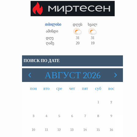
თბილისი
დღეს
ხვალ
ამინდი
დღე
31
31
ღამე
20
19
ПОИСК ПО ДАТЕ
АВГУСТ 2026
пон
вто
сре
чет
пят
суб
вос
1
2
3
4
5
6
7
8
9
10
11
12
13
14
15
16