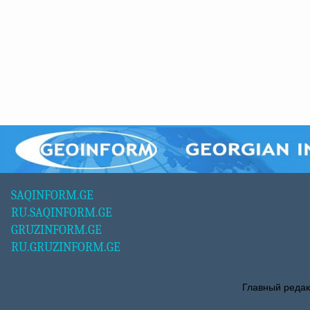
SAQINFORM.GE
RU.SAQINFORM.GE
GRUZINFORM.GE
RU.GRUZINFORM.GE
Главный редак