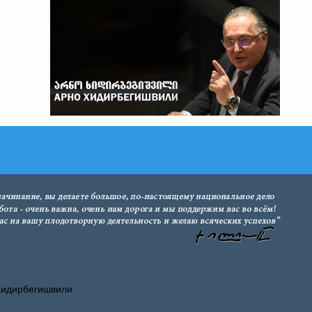
Хидирбегишвили