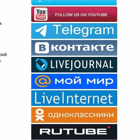
а
Юрий
е