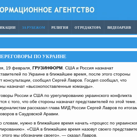
ЛИКАЦИИ
ЗА РУБЕЖОМ
РЕЛИГИЯ
ОТ РЕДАКТОРА
ВИДЕОАРХИВ
ПЕРЕГОВОРЫ ПО УКРАИНЕ
ия, 19 февраля,
ГРУЗИНФОРМ
. США и Россия назначат
тавителей по Украине в ближайшее время, после этого стороны
т консультации, сообщил Сергей Лавров. Госдеп сообщал, что
оны назначат «высокопоставленные команды».
говоры России и США по урегулированию украинского конфликта
тся с того, что обе стороны назначат представителей по этой теме
журналистам рассказал глава МИД России Сергей Лавров по итога
оворов в Саудовской Аравии.
о словам, нужно в ближайшее время начать «процесс по украинско
лированию». «США в ближайшее время назовут своего представите
 этого мы обозначим своего», — сказал Лавров.