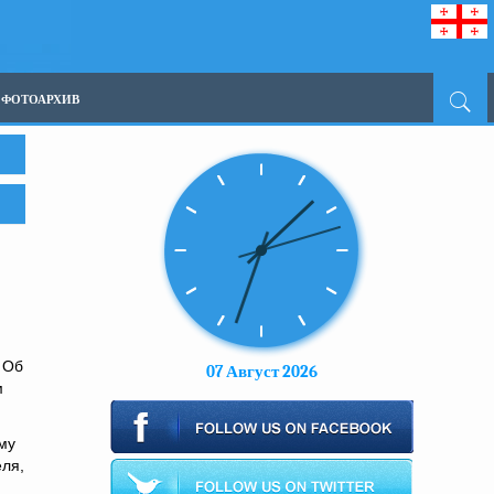
ФОТОАРХИВ
. Об
07 Август 2026
м
му
ля,