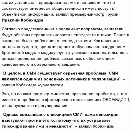
как их устраивает тиражирование лжи и ненависти, что не
соответствует интересам общественности иметь доступ к
объективной информации, заявил премьер-министр Грузии
Ираклий Кобахидзе
.
Согласно представленным в парламент поправкам, вещатели
будут обязаны передавать новости непредвзято и точно. Ранее в
законе не было требования о непредвзятости. Как пояснили
авторы документа, принятие проекта обусловлено внедрением
британской модели медиауслуг в грузинское законодательство с
целью преодоления проблем, связанных с обеспечением
качественного и объективного вещания.
"
В целом, в СМИ существует серьезная проблема. СМИ
являются одним из основных источников поляризации
", –
заявил Кобахидзе журналистам.
Это, по словам премьер-министра, признанная проблема, в том
числе эта проблема зафиксирована в заключениях ОБСЕ/БДИПЧ,
и она нуждается в регулировании.
"
Однако связанные с оппозицией СМИ, сама оппозиция
выступают против этого, потому что их устраивает
тиражирование лжи и ненависти
", – заявил Кобахидзе.