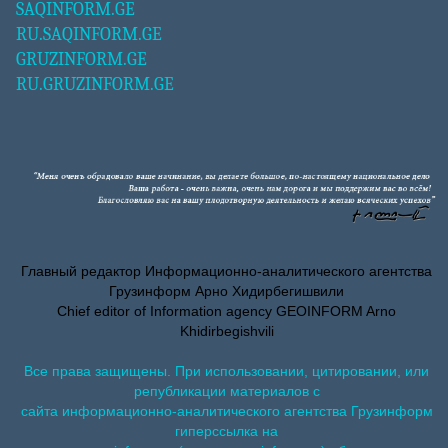
SAQINFORM.GE
RU.SAQINFORM.GE
GRUZINFORM.GE
RU.GRUZINFORM.GE
Главный редактор Информационно-аналитического агентства
Грузинформ Арно Хидирбегишвили
Chief editor of Information agency GEOINFORM Arno
Khidirbegishvili
Все права защищены. При использовании, цитировании, или
републикации материалов с
сайта информационно-аналитического агентства Грузинформ
гиперссылка на