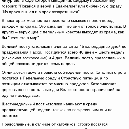
литургию, в ходе которой священник каждому прихожанину
говорит: "Покайся и веруй в Евангелие" или библейскую фразу
"Из праха вышел и в прах возвратишься".
В некоторых местностях прихожане смывают пепел перед
выходом из храма. Это означает, что они от грехов очистились. В
других – верующие с пепельным крестом выходят из храма, как
бы "неся его в мир".
Великий пост у католиков начинается за 45 календарных дней до
празднования Пасхи. Пост длится всего 40 дней – шесть недель
(исключая воскресенье) и 4 дня. Великий пост у православных в
общей сложности длится семь недель.
Отличаются также и правила соблюдения поста. Католики строго
постятся в Пепельную среду и Страстную пятницу, а по
пятницам отказываются от мясных продуктов. Католическая
церковь во все остальные дни Великого поста ограничений на
еду не накладывает.
Шестинедельный пост католики начинают в среду
предшествующей недели, так как по воскресеньям они не
постятся.
Православные, в отличие от католиков, строго постятся