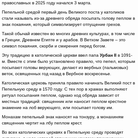
православных в 2025 году начался 3 марта.
Пепельной средой первый день Великого поста у католиков
стали называть из-за древнего обряда посыпать голову пеплом в
знак покаяния, который символизирует отпущение грехов.
Такой обычай известен во многих древних культурах, в том числе
в Греции, Древнем Египте и у арабов. В Ветхом Завете – это
символ покаяния, скорби и смирения перед богом.
Эту традицию в католической церкви ввел папа
Урбан
II
в 1091-
м. Вместе с этим было установлено правило, что пепел, которым
посыпают головы верующих, делают из вербных (пальмовых)
веток, освященных год назад в Вербное воскресенье.
Католическая церковь приняла правило начинать Великий пост в
Пепельную среду в 1570 году. С тех пор в храмах выполняют
ритуал посыпания пеплом, однако ход обряда зависит от
местных традиций: священник или наносит пеплом крестное
знамение на лоб верующего, или посыпает голову им.
Монахам пепельный знак наносят на тонзуру, а монахиням
священник чертит на лбу пеплом крест.
Во всех католических церквях в Пепельную среду проводят