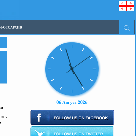
ФОТОАРХИВ
06 Август 2026
зе
.
ость
и.