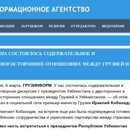
ЛИКАЦИИ
ЗА РУБЕЖОМ
РЕЛИГИЯ
ОТ РЕДАКТОРА
ВИДЕОАРХИВ
АНА СОСТОЯЛОСЬ СОДЕРЖАТЕЛЬНОЕ И
МНОГОСТОРОННИХ ОТНОШЕНИЯХ МЕЖДУ ГРУЗИЕЙ И
я, 6 марта,
ГРУЗИНФОРМ
. У нас состоялась содержательная и
творная дискуссия с президентом Узбекистана о двусторонних и
сторонних отношениях между Грузией и Узбекистаном, — об этом
ал в социальной сети премьер-министр Грузии
Ираклий Кобахид
тмечает Кобахидзе, на встрече еще раз была подтверждена готовн
ублению сотрудничества и укреплению партнёрства между странам
мел честь встретиться с президентом Республики Узбекистан