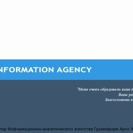
тор Информационно-аналитического агентства Грузинформ Арно 