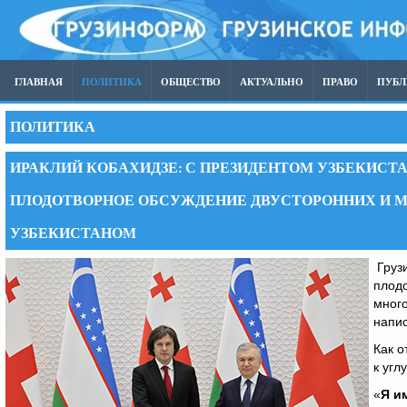
ГЛАВНАЯ
ПОЛИТИКА
ОБЩЕСТВО
АКТУАЛЬНО
ПРАВО
ПУБ
ПОЛИТИКА
ИРАКЛИЙ КОБАХИДЗЕ: С ПРЕЗИДЕНТОМ УЗБЕКИСТ
ПЛОДОТВОРНОЕ ОБСУЖДЕНИЕ ДВУСТОРОННИХ И 
УЗБЕКИСТАНОМ
Грузи
плодо
много
напис
Как о
к угл
«
Я и