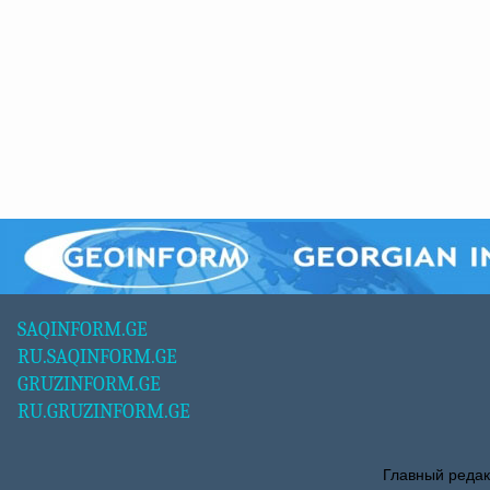
SAQINFORM.GE
RU.SAQINFORM.GE
GRUZINFORM.GE
RU.GRUZINFORM.GE
Главный редак