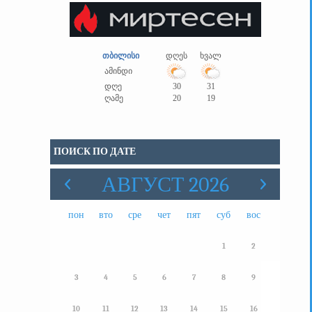
თბილისი
დღეს
ხვალ
ამინდი
დღე
30
31
ღამე
20
19
ПОИСК ПО ДАТЕ
АВГУСТ 2026
пон
вто
сре
чет
пят
суб
вос
1
2
3
4
5
6
7
8
9
10
11
12
13
14
15
16