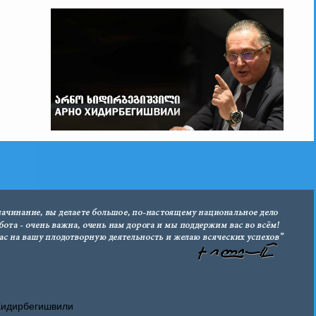
Хидирбегишвили