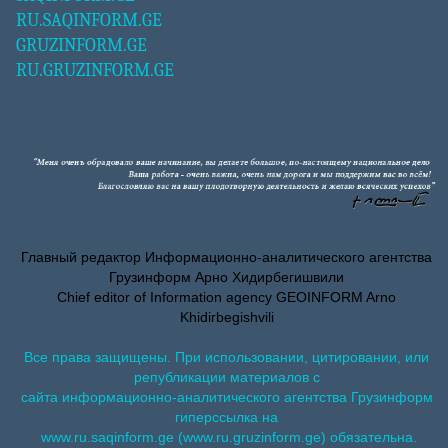
RU.SAQINFORM.GE
GRUZINFORM.GE
RU.GRUZINFORM.GE
Главный редактор Информационно-аналитического агентства
Грузинформ Арно Хидирбегишвили
Chief editor of Information agency GEOINFORM Arno
Khidirbegishvili
Все права защищены. При использовании, цитировании, или
републикации материалов с
сайта информационно-аналитического агентства Грузинформ
гиперссылка на
www.ru.saqinform.ge (www.ru.gruzinform.ge) обязательна.