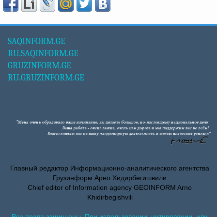
SAQINFORM.GE
RU.SAQINFORM.GE
GRUZINFORM.GE
RU.GRUZINFORM.GE
Главный редактор Информационно-аналитического агентства
Грузинформ Арно Хидирбегишвили
Chief editor of Information agency GEOINFORM Arno
Khidirbegishvili
Все права защищены. При использовании, цитировании, или