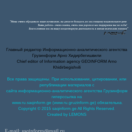
Главный редактор Информационно-аналитического агентства
Грузинформ Арно Хидирбегишвили
Chief editor of Information agency GEOINFORM Arno
Khidirbegishvili
Все права защищены. При использовании, цитировании, или
републикации материалов с
сайта информационно-аналитического агентства Грузинформ
гиперссылка на
www.ru.saqinform.ge (www.ru.gruzinform.ge) обязательна.
Copyright © 2015 saqinform.ge All Rights Reserved.
Created by LEMONS
E-mail: saqinform@mail.ru