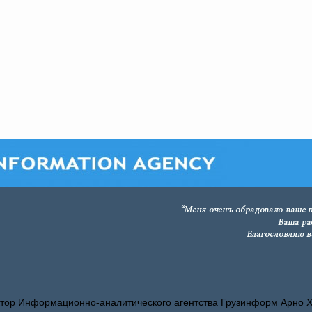
тор Информационно-аналитического агентства Грузинформ Арно 