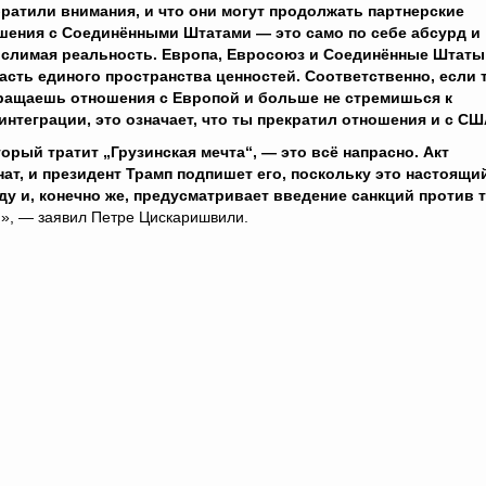
братили внимания, и что они могут продолжать партнерские
шения с Соединёнными Штатами — это само по себе абсурд и
слимая реальность. Европа, Евросоюз и Соединённые Штат
часть единого пространства ценностей. Соответственно, если 
ращаешь отношения с Европой и больше не стремишься к
интеграции, это означает, что ты прекратил отношения и с СШ
торый тратит „Грузинская мечта“, — это всё напрасно. Акт
нат, и президент Трамп подпишет его, поскольку это настоящи
у и, конечно же, предусматривает введение санкций против 
и
», — заявил Петре Цискаришвили.