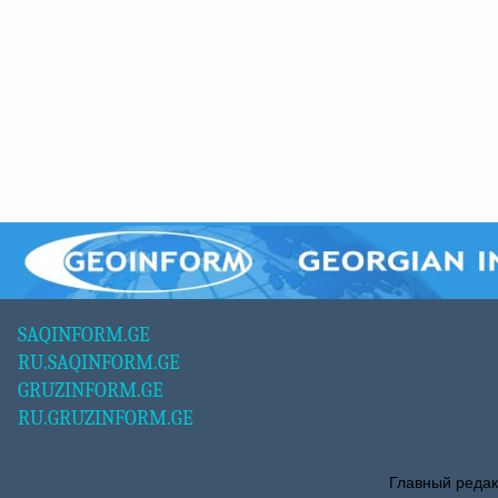
SAQINFORM.GE
RU.SAQINFORM.GE
GRUZINFORM.GE
RU.GRUZINFORM.GE
Главный редак