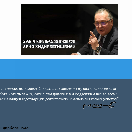
Хидирбегишвили