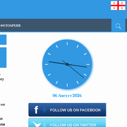
ФОТОАРХИВ
,
му
06 Август 2026
 не
ал
или