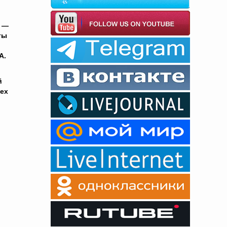
ы —
ты
А.
й
тех