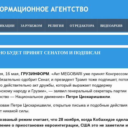
ЛИКАЦИИ
ЗА РУБЕЖОМ
РЕЛИГИЯ
ОТ РЕДАКТОРА
ВИДЕОАРХИВ
НО БУДЕТ ПРИНЯТ СЕНАТОМ И ПОДПИСАН
я, 16 мая,
ГРУЗИНФОРМ
. «Акт MEGOBARI уже принят Конгрессом
бязательно одобрит Сенат, и президент Трамп тоже подпишет, пото
то действительно акт дружбы, который выражает поддержку
нскому народу и Грузии», — заявил генеральный секретарь партии
нство — Национальное движение»
Петре Цискаришвили
.
овам Петре Цискаришвили, открытые письма и подобные действия
 никакой силы.
озваный режим считает, что 28 ноября, когда Кобахидзе сдел
ление о приостановке евроинтеграции, США это не заметили 