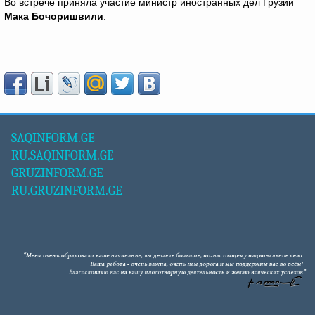
Во встрече приняла участие министр иностранных дел Грузии
Мака Бочоришвили
.
SAQINFORM.GE
RU.SAQINFORM.GE
GRUZINFORM.GE
RU.GRUZINFORM.GE