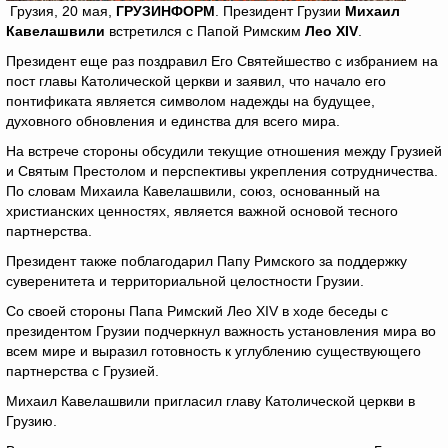
Грузия, 20 мая,
ГРУЗИНФОРМ
. Президент Грузии
Михаил
Кавелашвили
встретился с Папой Римским
Лео
XIV
.
Президент еще раз поздравил Его Святейшество с избранием на
пост главы Католической церкви и заявил, что начало его
понтификата является символом надежды на будущее,
духовного обновления и единства для всего мира.
На встрече стороны обсудили текущие отношения между Грузией
и Святым Престолом и перспективы укрепления сотрудничества.
По словам Михаила Кавелашвили, союз, основанный на
христианских ценностях, является важной основой тесного
партнерства.
Президент также поблагодарил Папу Римского за поддержку
суверенитета и территориальной целостности Грузии.
Со своей стороны Папа Римский Лео XIV в ходе беседы с
президентом Грузии подчеркнул важность установления мира во
всем мире и выразил готовность к углублению существующего
партнерства с Грузией.
Михаил Кавелашвили пригласил главу Католической церкви в
Грузию.