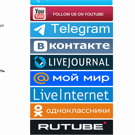
ул
ать