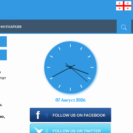
ФОТОАРХИВ
о
тат
07 Август 2026
ь
но,