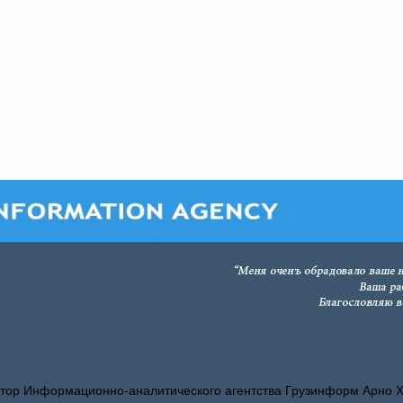
тор Информационно-аналитического агентства Грузинформ Арно 