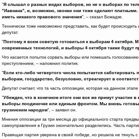
"
Я слышал о разных видах выборов, но не о выборах по тел
"Иавнана", и, возможно, звонки они тоже сделают платными. 
иметь никакого правового значения
", – сказал Божадзе.
Технически тоже невозможно представить, как будет происходить 
депутат.
"
Поэтому я всем советую готовиться к выборам 4 октября.
современных технологий, и выборы 4 октября также будут 
Что касается попыток сорвать выборы или помешать голосованию
преступлением, – напомнил политик.
"
Если кто-либо четвертого числа попытается саботировать 
выборам, государство, безусловно, отреагирует в соответст
Депутат считает, что та часть оппозиции, которая на данном этапе
"
Убежден, что в конечном итоге они все же примут участие в 
выборы поодиночке или единым фронтом. Мы вновь готовы о
грузинским народом
", – заявил он.
Мнения оппозиции за три месяца до официального старта предв
самоуправления в Грузии окончательно разделились. Часть партий 
Правящая партия уверена в своей победе, но решила не тянуть 