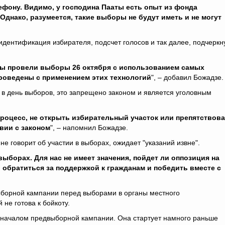
ефону. Видимо, у господина Пааты есть опыт из фонда
Однако, разумеется, такие выборы не будут иметь и не могут
идентификация избирателя, подсчет голосов и так далее, подчеркн
 Мы провели выборы 26 октября с использованием самых
проведены с применением этих технологий
", – добавил Божадзе.
 в день выборов, это запрещено законом и является уголовным
процесс, не открыть избирательный участок или препятствов
вии с законом
", – напомнил Божадзе.
 не говорит об участии в выборах, ожидает "указаний извне".
выборах. Для нас не имеет значения, пойдет ли оппозиция на
братиться за поддержкой к гражданам и победить вместе с
ыборной кампании перед выборами в органы местного
не готова к бойкоту.
с началом предвыборной кампании. Она стартует намного раньше