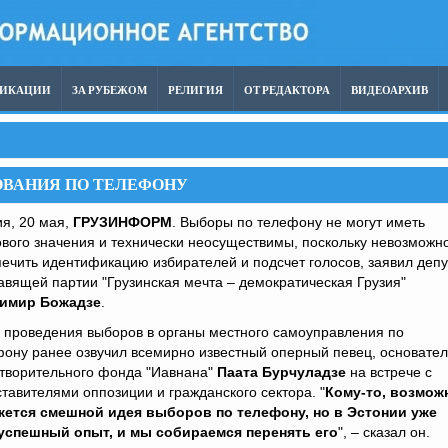
ЛИКАЦИИ
ЗА РУБЕЖОМ
РЕЛИГИЯ
ОТ РЕДАКТОРА
ВИДЕОАРХИВ
ОВАНИЯ ПО ТЕЛЕФОНУ
я, 20 мая,
ГРУЗИНФОРМ
. Выборы по телефону не могут иметь
вого значения и технически неосуществимы, поскольку невозможн
ечить идентификацию избирателей и подсчет голосов, заявил депу
авящей партии "Грузинская мечта – демократическая Грузия"
имир Божадзе
.
 проведения выборов в органы местного самоуправления по
ону ранее озвучил всемирно известный оперный певец, основател
отворительного фонда "Иавнана"
Паата Бурчуладзе
на встрече с
тавителями оппозиции и гражданского сектора. "
Кому-то, возмож
жется смешной идея выборов по телефону, но в Эстонии уже
успешный опыт, и мы собираемся перенять его
", – сказал он.