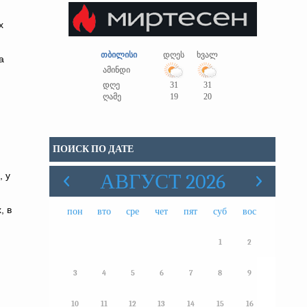
х
თბილისი
დღეს
ხვალ
а
ამინდი
დღე
31
31
ღამე
19
20
ПОИСК ПО ДАТЕ
, у
АВГУСТ 2026
, в
пон
вто
сре
чет
пят
суб
вос
1
2
3
4
5
6
7
8
9
10
11
12
13
14
15
16