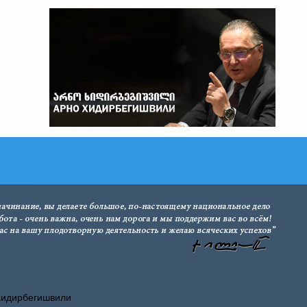
Хидирбегишвили