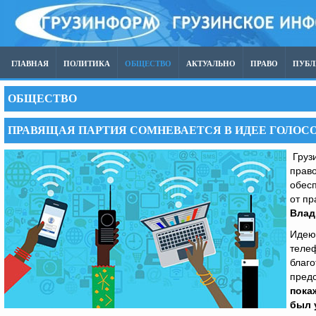
ГЛАВНАЯ
ПОЛИТИКА
ОБЩЕСТВО
АКТУАЛЬНО
ПРАВО
ПУБ
ОБЩЕСТВО
ПРАВЯЩАЯ ПАРТИЯ СОМНЕВАЕТСЯ В ИДЕЕ ГОЛОС
Грузи
право
обесп
от пр
Влад
Идею
телеф
благ
предс
пока
был 