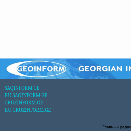
SAQINFORM.GE
RU.SAQINFORM.GE
GRUZINFORM.GE
RU.GRUZINFORM.GE
Главный редак