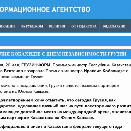
ЛИКАЦИИ
ЗА РУБЕЖОМ
РЕЛИГИЯ
ОТ РЕДАКТОРА
ВИДЕОАРХИВ
ЛИЯ КОБАХИДЗЕ С ДНЕМ НЕЗАВИСИМОСТИ ГРУЗИИ
я, 26 мая,
ГРУЗИНФОРМ
. Премьер-министр Республики Казахстан
с Бектенов
поздравил Премьер-министра
Ираклия Кобахидзе
с
независимости Грузии.
тмечено в поздравлении, Грузия является важным партнером
стана на Южном Кавказе.
довлетворением хочу отметить, что сегодня Грузия, как
дарство, сделавшее важный шаг на пути всестороннего разви
нимающее достойное место на международной арене, является
ым партнером Казахстана на Южном Кавказе.
официальный визит в Казахстан в феврале текущего года