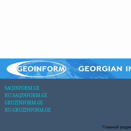
SAQINFORM.GE
RU.SAQINFORM.GE
GRUZINFORM.GE
RU.GRUZINFORM.GE
Главный редак