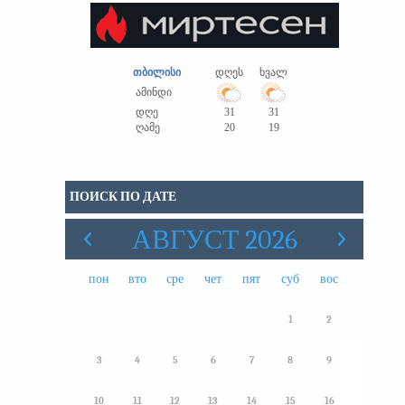
თბილისი
დღეს
ხვალ
ამინდი
დღე
31
31
ღამე
20
19
ПОИСК ПО ДАТЕ
АВГУСТ 2026
пон
вто
сре
чет
пят
суб
вос
1
2
3
4
5
6
7
8
9
10
11
12
13
14
15
16