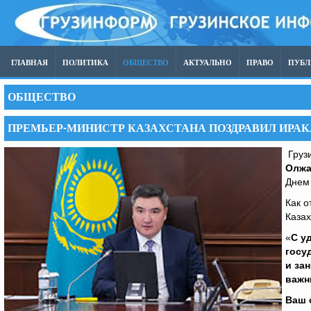
ГЛАВНАЯ
ПОЛИТИКА
ОБЩЕСТВО
АКТУАЛЬНО
ПРАВО
ПУБ
ОБЩЕСТВО
ПРЕМЬЕР-МИНИСТР КАЗАХСТАНА ПОЗДРАВИЛ ИРАК
Грузи
Олжа
Днем 
Как о
Казах
«
С у
госу
и за
важн
Ваш 