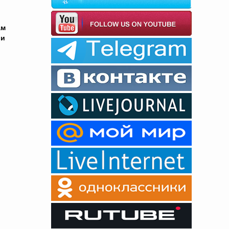
ам
 и