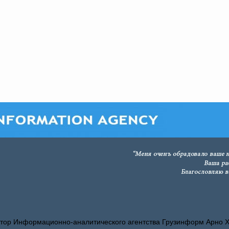
тор Информационно-аналитического агентства Грузинформ Арно 