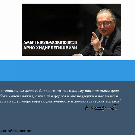
Хидирбегишвили