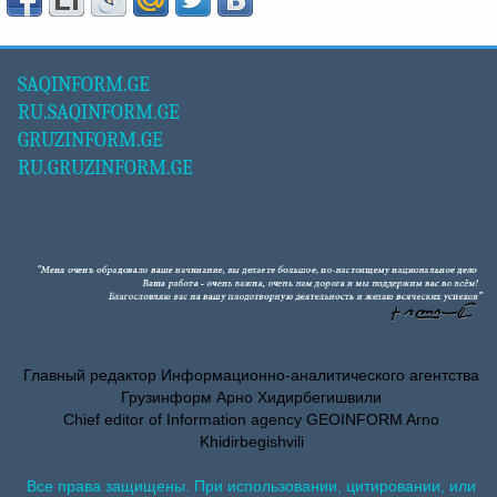
SAQINFORM.GE
RU.SAQINFORM.GE
GRUZINFORM.GE
RU.GRUZINFORM.GE
Главный редактор Информационно-аналитического агентства
Грузинформ Арно Хидирбегишвили
Chief editor of Information agency GEOINFORM Arno
Khidirbegishvili
Все права защищены. При использовании, цитировании, или