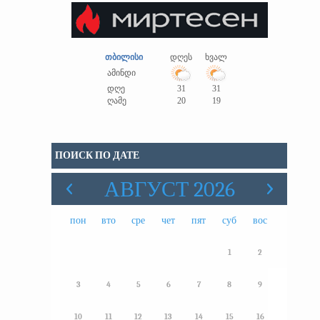
თბილისი
დღეს
ხვალ
ამინდი
დღე
31
31
ღამე
20
19
ПОИСК ПО ДАТЕ
АВГУСТ 2026
пон
вто
сре
чет
пят
суб
вос
1
2
3
4
5
6
7
8
9
10
11
12
13
14
15
16