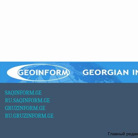
SAQINFORM.GE
RU.SAQINFORM.GE
GRUZINFORM.GE
RU.GRUZINFORM.GE
Главный редак