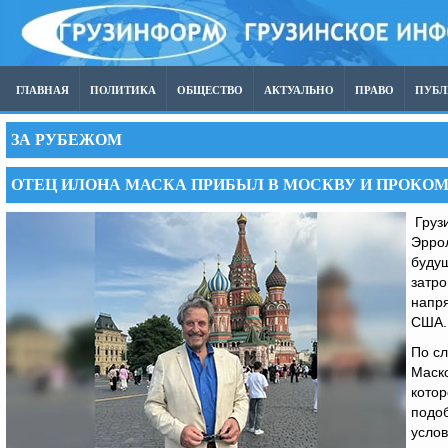
ГЛАВНАЯ
ПОЛИТИКА
ОБЩЕСТВО
АКТУАЛЬНО
ПРАВО
ПУБ
ЗА РУБЕЖОМ
ОТЕЦ ИЛОНА МАСКА ПРИБЫЛ В МОСКВУ И ПРОКО
Грузи
Эрро
будущ
затр
напр
США.
По сл
Маско
котор
подоб
услов