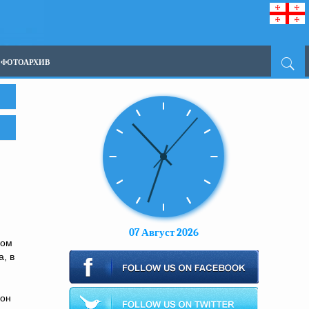
ФОТОАРХИВ
07 Август 2026
ном
, в
 он