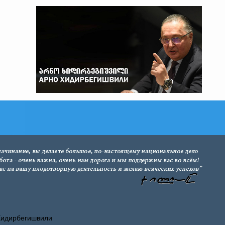
Хидирбегишвили