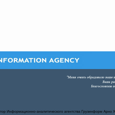
тор Информационно-аналитического агентства Грузинформ Арно 