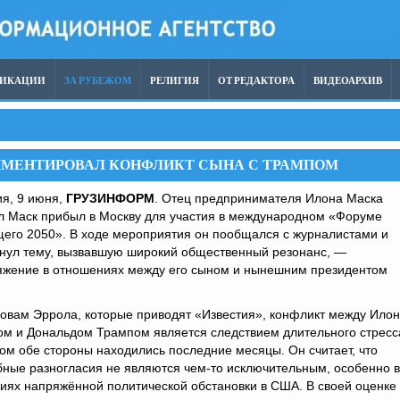
ЛИКАЦИИ
ЗА РУБЕЖОМ
РЕЛИГИЯ
ОТ РЕДАКТОРА
ВИДЕОАРХИВ
ММЕНТИРОВАЛ КОНФЛИКТ СЫНА С ТРАМПОМ
я, 9 июня,
ГРУЗИНФОРМ
. Отец предпринимателя Илона Маска
л Маск прибыл в Москву для участия в международном «Форуме
его 2050». В ходе мероприятия он пообщался с журналистами и
онул тему, вызвавшую широкий общественный резонанс, —
яжение в отношениях между его сыном и нынешним президентом
овам Эррола, которые приводят «Известия», конфликт между Ило
м и Дональдом Трампом является следствием длительного стресса
ом обе стороны находились последние месяцы. Он считает, что
ные разногласия не являются чем-то исключительным, особенно в
иях напряжённой политической обстановки в США. В своей оценке