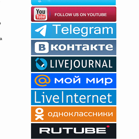
е
о
а