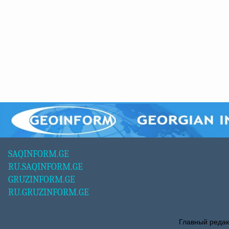
SAQINFORM.GE
RU.SAQINFORM.GE
GRUZINFORM.GE
RU.GRUZINFORM.GE
Главный редак