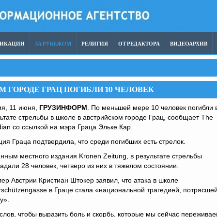
ЛИКАЦИИ
ЗА РУБЕЖОМ
РЕЛИГИЯ
ОТ РЕДАКТОРА
ВИДЕОАРХИВ
М ГОРОДЕ ГРАЦ ПОГИБЛИ 10 ЧЕЛОВЕК
я, 11 июня,
ГРУЗИНФОРМ
. По меньшей мере 10 человек погибли 
ьтате стрельбы в школе в австрийском городе Грац, сообщает The
ian со ссылкой на мэра Граца Эльке Кар.
ия Граца подтвердила, что среди погибших есть стрелок.
нным местного издания Kronen Zeitung, в результате стрельбы
адали 28 человек, четверо из них в тяжелом состоянии.
ер Австрии Кристиан Штокер заявил, что атака в школе
rschützengasse в Граце стала «национальной трагедией, потрясше
у».
слов, чтобы выразить боль и скорбь, которые мы сейчас переживае