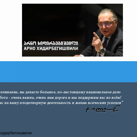
Хидирбегишвили