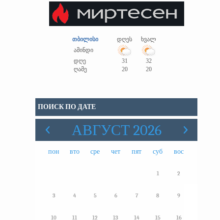
თბილისი
დღეს
ხვალ
ამინდი
დღე
31
32
ღამე
20
20
ПОИСК ПО ДАТЕ
АВГУСТ 2026
пон
вто
сре
чет
пят
суб
вос
1
2
3
4
5
6
7
8
9
10
11
12
13
14
15
16