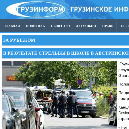
ГЛАВНАЯ
ПОЛИТИКА
ОБЩЕСТВО
АКТУАЛЬНО
ПРАВО
ПУБ
ЗА РУБЕЖОМ
В РЕЗУЛЬТАТЕ СТРЕЛЬБЫ В ШКОЛЕ В АВСТРИЙСКО
Грузи
резул
Guard
Полиц
По да
постр
Канцл
Dreie
стран
«Нет 