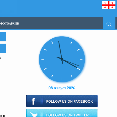
ФОТОАРХИВ
в
08 Август 2026
й
м в