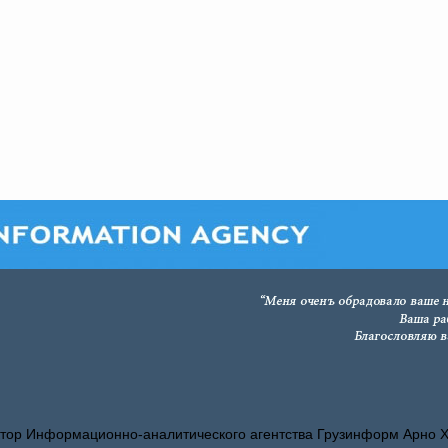
тор Информационно-аналитического агентства Грузинформ Арно 