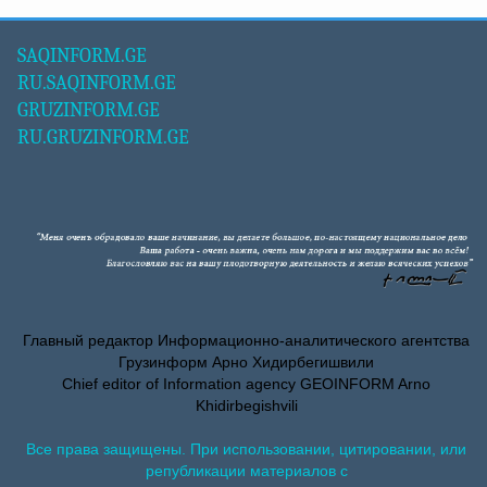
SAQINFORM.GE
RU.SAQINFORM.GE
GRUZINFORM.GE
RU.GRUZINFORM.GE
Главный редактор Информационно-аналитического агентства
Грузинформ Арно Хидирбегишвили
Chief editor of Information agency GEOINFORM Arno
Khidirbegishvili
Все права защищены. При использовании, цитировании, или
републикации материалов с