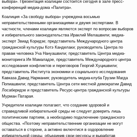
выбора». Презентация коалиции состоится сегодня в зале пресс-
конференций медиа-дома «Палитра».
Коалиция «За свободу выбора» учреждена восьмью
неправительственными организациями и двумя экспертами. В
частности, членами коалиции являются эксперт по вопросам выборов
и избирательного законодательства Ираклий Мелашвили; медиа-
эксперт Звиад Коридзе; представитель Международного центра
гражданской культуры Котэ Канделаки; руководитель Центра по
правам человека Уча Нануашвили; представитель Центра медиа-
мониторинга Ия Мамаладзе, представитель Международного центра
исследования конфликтов и переговоров Георгий Хуцишвили;
представитель Института экономики и социального исследования
Кавказа Давид Нармания; руководитель медиа-клуба Грузии Магда
Попиашвили; представитель Центра сети местной демократии Давид
Лосаберидзе и представитель Ресурс-центра гражданской культуры
Мурман Патарая.
Учредители коалиции полагают, что создание здоровой и
справедливой избирательной среды не следует доверить лишь
политическим партиям, а необходимо подключение гражданского
общества. «Поэтому неправительственние организации не могут
оставаться в стороне, а активно включтися в оздоровление
избирательной среды, объединив свои ресурсы и выработав