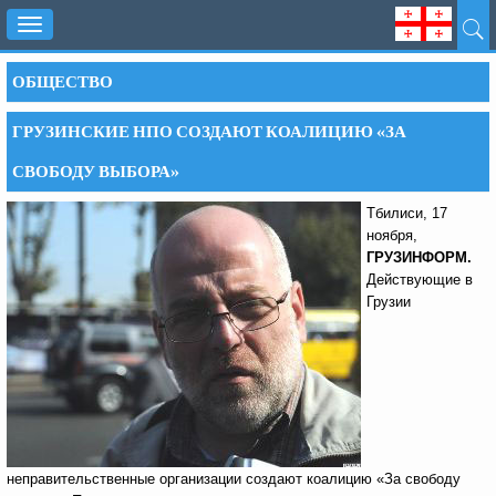
Toggle
navigation
ОБЩЕСТВО
ГРУЗИНСКИЕ НПО СОЗДАЮТ КОАЛИЦИЮ «ЗА
СВОБОДУ ВЫБОРА»
Тбилиси, 17
ноября,
ГРУЗИНФОРМ.
Действующие в
Грузии
неправительственные организации создают коалицию «За свободу