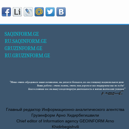
SAQINFORM.GE
RU.SAQINFORM.GE
GRUZINFORM.GE
RU.GRUZINFORM.GE
Главный редактор Информационно-аналитического агентства
Грузинформ Арно Хидирбегишвили
Chief editor of Information agency GEOINFORM Arno
Khidirbegishvili