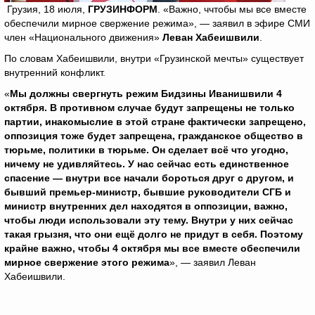
Грузия, 18 июля,
ГРУЗИНФОРМ
. «Важно, ччтобы мы все вместе
обеспечили мирное свержение режима», — заявил в эфире СМИ
член «Национального движения»
Леван Хабеишвили
.
По словам Хабеишвили, внутри «Грузинской мечты» существует
внутренний конфликт.
«
Мы должны свергнуть режим Бидзины Иванишвили 4
октября. В противном случае будут запрещены не только
партии, инакомыслие в этой стране фактически запрещено,
оппозиция тоже будет запрещена, гражданское общество в
тюрьме, политики в тюрьме. Он сделает всё что угодно,
ничему не удивляйтесь. У нас сейчас есть единственное
спасение — внутри все начали бороться друг с другом, и
бывший премьер-министр, бывшие руководители СГБ и
министр внутренних дел находятся в оппозиции, важно,
чтобы люди использовали эту тему. Внутри у них сейчас
такая грызня, что они ещё долго не придут в себя. Поэтому
крайне важно, чтобы 4 октября мы все вместе обеспечили
мирное свержение этого режима
», — заявил Леван
Хабеишвили.