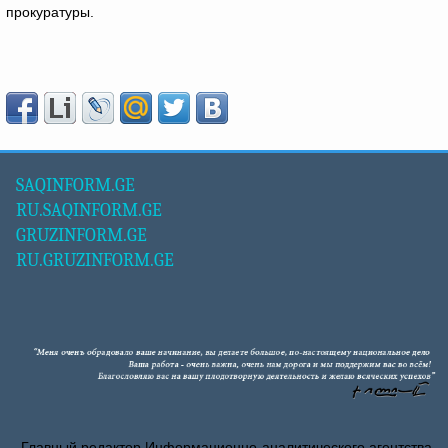
прокуратуры.
SAQINFORM.GE
RU.SAQINFORM.GE
GRUZINFORM.GE
RU.GRUZINFORM.GE
Главный редактор Информационно-аналитического агентства