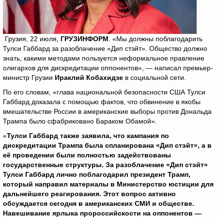
Грузия, 22 июля,
ГРУЗИНФОРМ
. «Мы должны поблагодарить
Тулси Габбард за разоблачение «Дип стэйт». Общество должно
знать, какими методами пользуется неформальное правление
олигархов для дискредитации оппонентов», — написал премьер-
министр Грузии
Ираклий Кобахидзе
в социальной сети.
По его словам, «глава национальной безопасности США Тулси
Габбард доказала с помощью фактов, что обвинение в якобы
вмешательстве России в американские выборы против Дональда
Трампа было сфабриковано Бараком Обамой».
«
Тулси Габбард также заявила, что кампания по
дискредитации Трампа была спланирована «Дип стэйт», а в
её проведении были полностью задействованы
государственные структуры. За разоблачение «Дип стэйт»
Тулси Габбард лично поблагодарил президент Трамп,
который направил материалы в Министерство юстиции для
дальнейшего реагирования. Этот вопрос активно
обсуждается сегодня в американских СМИ и обществе.
Навешивание ярлыка пророссийскости на оппонентов —