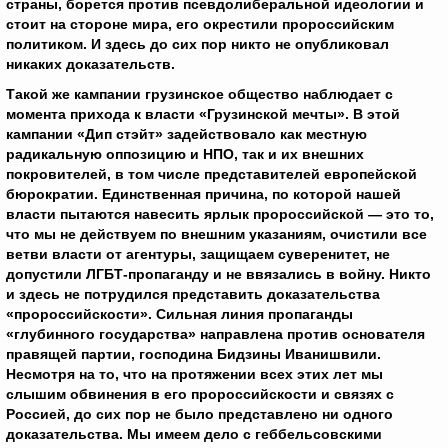
страны, борется против псевдолиберальной идеологии и
стоит на стороне мира, его окрестили пророссийским
политиком. И здесь до сих пор никто не опубликовал
никаких доказательств.
Такой же кампании грузинское общество наблюдает с
момента прихода к власти «Грузинской мечты». В этой
кампании «Дип стэйт» задействовало как местную
радикальную оппозицию и НПО, так и их внешних
покровителей, в том числе представителей европейской
бюрократии. Единственная причина, по которой нашей
власти пытаются навесить ярлык пророссийской — это то,
что мы не действуем по внешним указаниям, очистили все
ветви власти от агентуры, защищаем суверенитет, не
допустили ЛГБТ-пропаганду и не ввязались в войну. Никто
и здесь не потрудился представить доказательства
«пророссийскости». Сильная линия пропаганды
«глубинного государства» направлена против основателя
правящей партии, господина Бидзины Иванишвили.
Несмотря на то, что на протяжении всех этих лет мы
слышим обвинения в его пророссийскости и связях с
Россией, до сих пор не было представлено ни одного
доказательства. Мы имеем дело с геббельсовскими