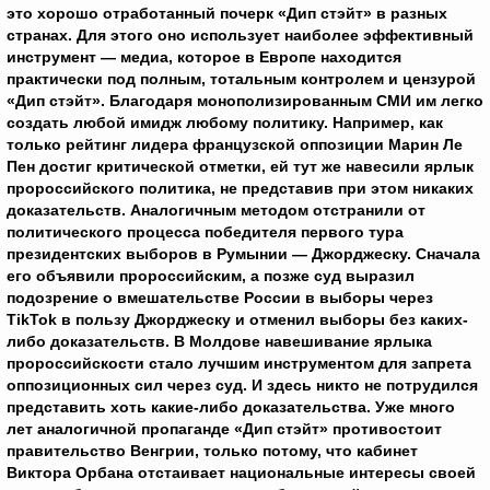
это хорошо отработанный почерк «Дип стэйт» в разных
странах. Для этого оно использует наиболее эффективный
инструмент — медиа, которое в Европе находится
практически под полным, тотальным контролем и цензурой
«Дип стэйт». Благодаря монополизированным СМИ им легко
создать любой имидж любому политику. Например, как
только рейтинг лидера французской оппозиции Марин Ле
Пен достиг критической отметки, ей тут же навесили ярлык
пророссийского политика, не представив при этом никаких
доказательств. Аналогичным методом отстранили от
политического процесса победителя первого тура
президентских выборов в Румынии — Джорджеску. Сначала
его объявили пророссийским, а позже суд выразил
подозрение о вмешательстве России в выборы через
TikTok
в пользу Джорджеску и отменил выборы без каких-
либо доказательств. В Молдове навешивание ярлыка
пророссийскости стало лучшим инструментом для запрета
оппозиционных сил через суд. И здесь никто не потрудился
представить хоть какие-либо доказательства. Уже много
лет аналогичной пропаганде «Дип стэйт» противостоит
правительство Венгрии, только потому, что кабинет
Виктора Орбана отстаивает национальные интересы своей