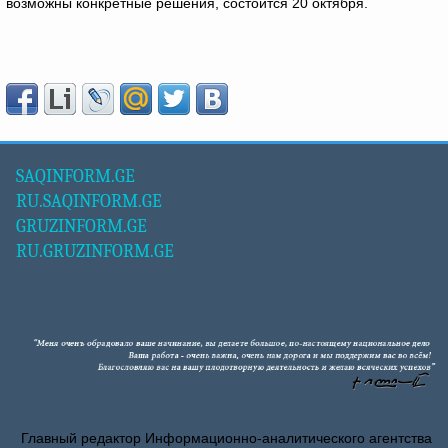
возможны конкретные решения, состоится 20 октября.
SAQINFORM.GE
RU.SAQINFORM.GE
GRUZINFORM.GE
RU.GRUZINFORM.GE
Главный редактор Информационно-аналитического агентства