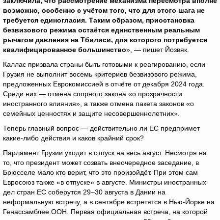
заключила, что рассмотрение механизма пересмотра вполне
возможно, особенно с учётом того, что для этого шага не
требуется единогласия. Таким образом, приостановка
безвизового режима остаётся единственным реальным
рычагом давления на Тбилиси, для которого потребуется
квалифицированное большинство
», — пишет Йозвяк.
Каллас призвала страны быть готовыми к реагированию, если
Грузия не выполнит восемь критериев безвизового режима,
предложенных Еврокомиссией в отчёте от декабря 2024 года.
Среди них — отмена спорного закона «о прозрачности
иностранного влияния», а также отмена пакета законов «о
семейных ценностях и защите несовершеннолетних».
Теперь главный вопрос — действительно ли ЕС предпримет
какие-либо действия и каков крайний срок?
Парламент Грузии уходит в отпуск на весь август. Несмотря на
то, что президент может созвать внеочередное заседание, в
Брюсселе мало кто верит, что это произойдёт. При этом сам
Евросоюз также «в отпуске» в августе. Министры иностранных
дел стран ЕС соберутся 29–30 августа в Дании на
неформальную встречу, а в сентябре встретятся в Нью-Йорке на
Генассамблее ООН. Первая официальная встреча, на которой