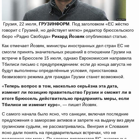
Грузия, 22 июля,
ГРУЗИНФОРМ
. Под заголовком «ЕС жёстко
говорит с Грузией, но действует мягко» редактор брюссельского
бюро «Радио Свобода»
Рикард Йозвяк
опубликовал статью.
Как отмечает Йозвяк, министры иностранных дел стран ЕС не
смогли принять значительных решений в отношении Грузии на
встрече в Брюсселе 15 июля, однако Еврокомиссия направила
Тбилиси письмо с предупреждением: если до конца августа не
будут выполнены определённые условия, приостановка
безвизового режима для граждан Грузии станет возможной.
«
Теперь вопрос в том, насколько серьёзна эта дата,
изменит ли позицию правительство Грузии и сможет ли в
итоге Брюссель действительно предпринять меры, если
Тбилиси не изменит курс
», — пишет Йозвяк.
С самого начала было ясно, что санкции, включая последние
предложения о заморозке активов и запрете на выдачу виз двум
грузинским судьям, не рассматривались. Венгрия и Словакия
ясно дали понять на предварительных встречах, что не
поддержат эти меры. По словам дипломатов ЕС, знакомых с