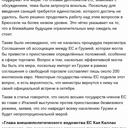
обсуждением, тема была затронута вскользь. Поскольку для
введения санкций требуется единогласие, которого достичь не
удалось, было решено продолжить работу над этим вопросом в
Брюсселе на более низком уровне. Это чётко указывает на то,
что в ближайшем будущем ограничительных мер ожидать не
стоит.
Также было неожиданно, что не началась процедура пересмотра
Соглашения об ассоциации между ЕС и Грузией, которая могла
бы привести к приостановке определённых положений, особенно
в сфере торговли. Вопрос в том, насколько эффективной могла
бы быть эта мера, поскольку импорт из Грузии в рамках
соглашения о свободной торговле составляет лишь около 200
миллионов евро. Некоторые государства-члены ЕС подняли этот
вопрос, и есть вероятность, что министры вернутся к нему на
своей официальной встрече в октябре.
Также в статье говорится, что около восьми государств-членов ЕС
во главе с Италией выступили против приостановки безвизового
режима, заявив, что это навредит всему населению Грузии и
будет непропорциональной мерой.
«
Глава внешнеполитического ведомства ЕС Кая Каллас