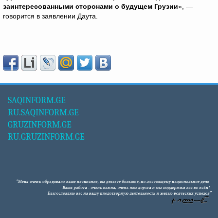
заинтересованными сторонами о будущем Грузии
», —
говорится в заявлении Даута.
SAQINFORM.GE
RU.SAQINFORM.GE
GRUZINFORM.GE
RU.GRUZINFORM.GE