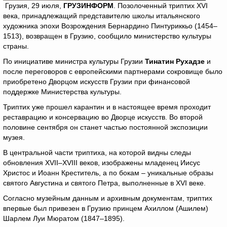
Грузия, 29 июля,
ГРУЗИНФОРМ
. Позолоченный триптих XVI
века, принадлежащий представителю школы итальянского
художника эпохи Возрождения Бернардино Пинтуриккьо (1454–
1513), возвращен в Грузию, сообщило министерство культуры
страны.
По инициативе министра культуры Грузии
Тинатин Рухадзе
и
после переговоров с европейскими партнерами сокровище было
приобретено Дворцом искусств Грузии при финансовой
поддержке Министерства культуры.
Триптих уже прошел карантин и в настоящее время проходит
реставрацию и консервацию во Дворце искусств. Во второй
половине сентября он станет частью постоянной экспозиции
музея.
В центральной части триптиха, на которой видны следы
обновления XVII–XVIII веков, изображены младенец Иисус
Христос и Иоанн Креститель, а по бокам – уникальные образы
святого Августина и святого Петра, выполненные в XVI веке.
Согласно музейным данным и архивным документам, триптих
впервые был привезен в Грузию принцем Ахиллом (Ашилем)
Шарлем Луи Мюратом (1847–1895).