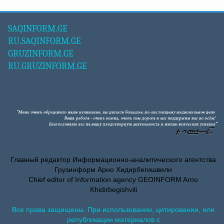
SAQINFORM.GE
RU.SAQINFORM.GE
GRUZINFORM.GE
RU.GRUZINFORM.GE
Главный редактор Информационно-аналитического агентства
Грузинформ Арно Хидирбегишвили
Chief editor of Information agency GEOINFORM Arno
Khidirbegishvili
Все права защищены. При использовании, цитировании, или
републикации материалов с