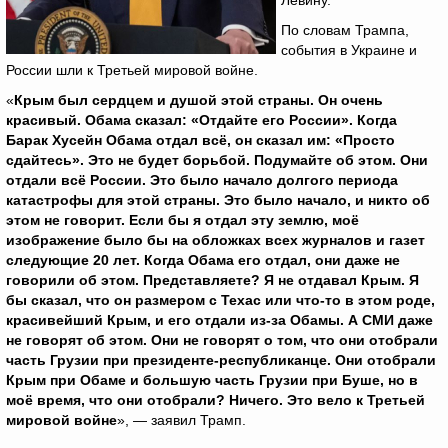
Левину.
По словам Трампа,
события в Украине и
России шли к Третьей мировой войне.
«
Крым был сердцем и душой этой страны. Он очень
красивый. Обама сказал: «Отдайте его России». Когда
Барак Хусейн Обама отдал всё, он сказал им: «Просто
сдайтесь». Это не будет борьбой. Подумайте об этом. Они
отдали всё России. Это было начало долгого периода
катастрофы для этой страны. Это было начало, и никто об
этом не говорит. Если бы я отдал эту землю, моё
изображение было бы на обложках всех журналов и газет
следующие 20 лет. Когда Обама его отдал, они даже не
говорили об этом. Представляете? Я не отдавал Крым. Я
бы сказал, что он размером с Техас или что-то в этом роде,
красивейший Крым, и его отдали из-за Обамы. А СМИ даже
не говорят об этом. Они не говорят о том, что они отобрали
часть Грузии при президенте-республиканце. Они отобрали
Крым при Обаме и большую часть Грузии при Буше, но в
моё время, что они отобрали? Ничего. Это вело к Третьей
мировой войне
», — заявил Трамп.