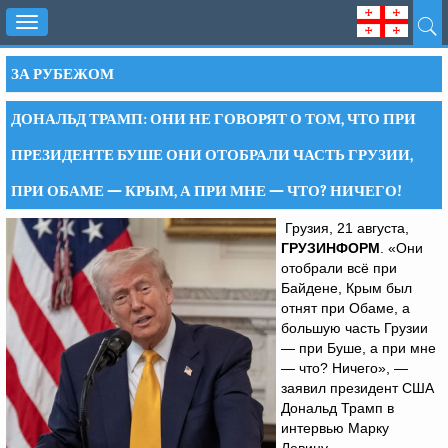
Toggle
navigation
ЗА РУБЕЖОМ
ДОНАЛЬД ТРАМП: ОНИ НЕ ГОВОРЯТ О ТОМ, ЧТО ПРИ
ПРЕЗИДЕНТЕ БУШЕ ОНИ ОТОБРАЛИ ЧАСТЬ ГРУЗИИ,
ПРИ ОБАМЕ — КРЫМ, А ПРИ МНЕ — ЧТО? НИЧЕГО!
Грузия, 21 августа,
ГРУЗИНФОРМ
. «Они
отобрали всё при
Байдене, Крым был
отнят при Обаме, а
большую часть Грузии
— при Буше, а при мне
— что? Ничего», —
заявил президент США
Дональд Трамп в
интервью Марку