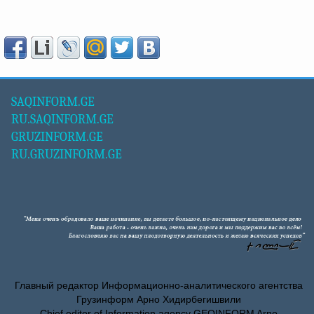
SAQINFORM.GE
RU.SAQINFORM.GE
GRUZINFORM.GE
RU.GRUZINFORM.GE
Главный редактор Информационно-аналитического агентства
Грузинформ Арно Хидирбегишвили
Chief editor of Information agency GEOINFORM Arno