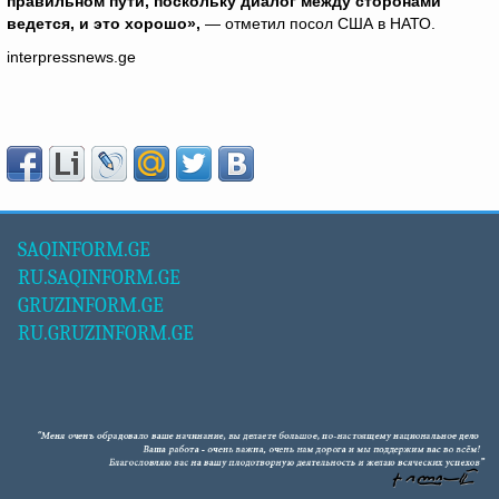
правильном пути, поскольку диалог между сторонами
ведется, и это хорошо»,
— отметил посол США в НАТО.
interpressnews.ge
SAQINFORM.GE
RU.SAQINFORM.GE
GRUZINFORM.GE
RU.GRUZINFORM.GE