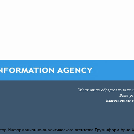
тор Информационно-аналитического агентства Грузинформ Арно 