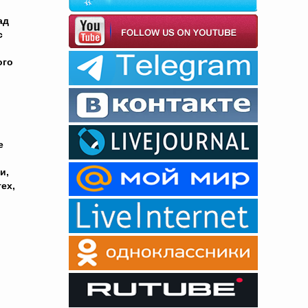
ад
с
ого
е
и,
ех,