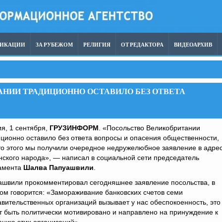
ЛИКАЦИИ
ЗА РУБЕЖОМ
РЕЛИГИЯ
ОТ РЕДАКТОРА
ВИДЕОАРХИВ
НИИ ТРАДИЦИОННО ОСТАВИЛО БЕЗ ОТВЕТА
я, 1 сентября,
ГРУЗИНФОРМ
. «Посольство Великобритании
ционно оставило без ответа вопросы и опасения общественности,
о этого мы получили очередное недружелюбное заявление в адре
нского народа», — написал в социальной сети председатель
амента
Шалва Папуашвили
.
ашвили прокомментировал сегодняшнее заявление посольства, в
ом говорится: «Замораживание банковских счетов семи
вительственных организаций вызывает у нас обеспокоенность, это
 быть политически мотивировано и направлено на принуждение к