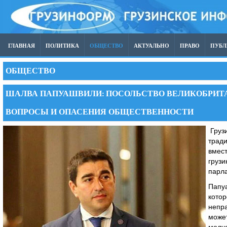
ГЛАВНАЯ
ПОЛИТИКА
ОБЩЕСТВО
АКТУАЛЬНО
ПРАВО
ПУБ
ОБЩЕСТВО
ШАЛВА ПАПУАШВИЛИ: ПОСОЛЬСТВО ВЕЛИКОБРИТА
ВОПРОСЫ И ОПАСЕНИЯ ОБЩЕСТВЕННОСТИ
Грузи
тради
вмест
грузи
парл
Папу
котор
непра
может