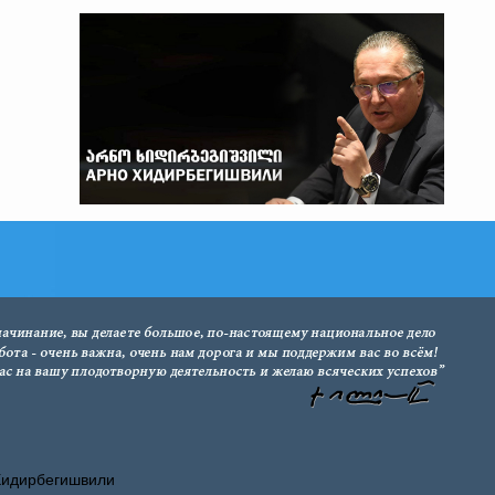
Хидирбегишвили