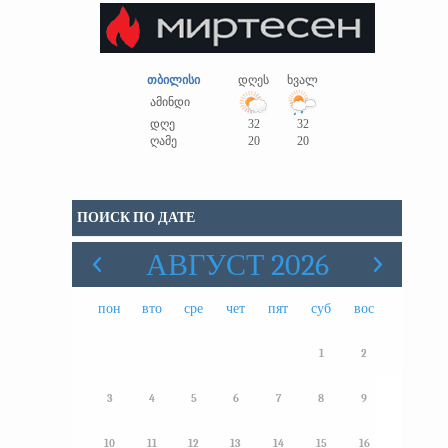
თბილისი
დღეს
ხვალ
ამინდი
დღე
32
32
ღამე
20
20
ПОИСК ПО ДАТЕ
АВГУСТ 2026
пон
вто
сре
чет
пят
суб
вос
1
2
3
4
5
6
7
8
9
10
11
12
13
14
15
16