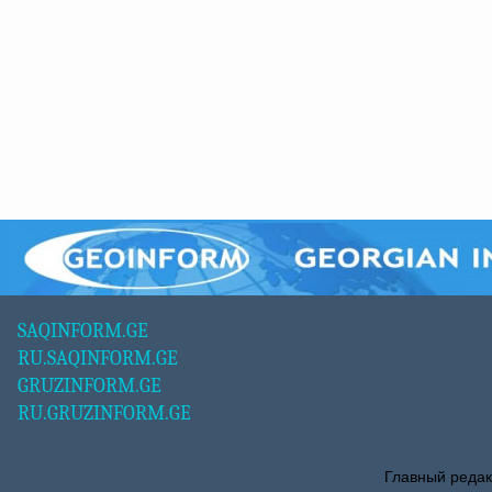
SAQINFORM.GE
RU.SAQINFORM.GE
GRUZINFORM.GE
RU.GRUZINFORM.GE
Главный редак