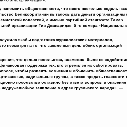
нию этих организаций».
у напомнить общественности, что всего несколько недель наз
льство Великобритании пыталось дать деньги организациям 
ремистской повесткой, а именно партийной стенгазете Тамар
ьной организации Гии Джапаридзе, 5-го номера «Национальн
служила якобы подготовка журналистских материалов,
то несмотря на то, что заявленная цель обеих организаций —
зрения, что целью посольства, возможно, было не содействи
инансовая поддержка тех, кто стремился их саботировать.
вопросе, чтобы развеять сомнения и объяснить общественност
тизанские, радикальные группы, а также предать гласности т
иционно посольство оставило без ответа вопросы и опасения
е недружелюбное заявление в адрес грузинского народа
», —